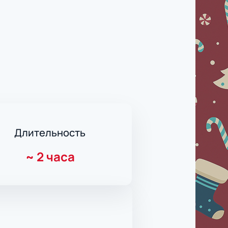
Длительность
~
2 часа