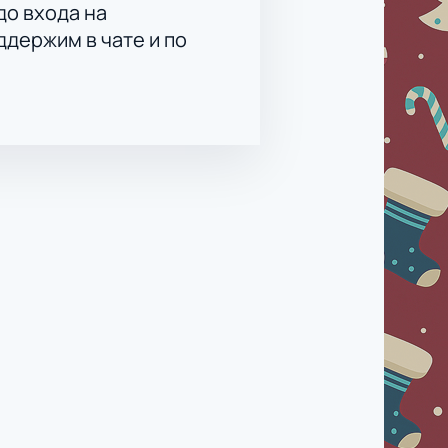
до входа на
держим в чате и по