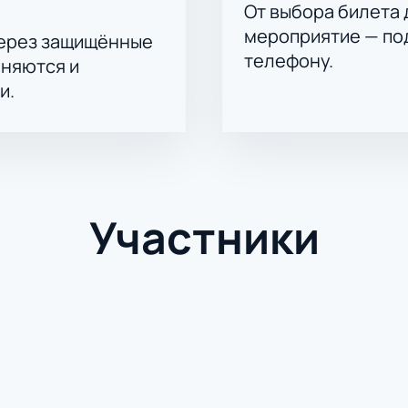
 мест
От выбора билета 
иентов при массовых заказах
мероприятие — под
через защищённые
и через сайт
телефону.
аняются и
 места исчезают быстро!
и.
Участники