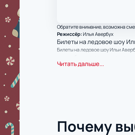
Обратите внимание, возможна сме
Режиссёр:
Илья Авербух
Билеты на ледовое шоу Ил
Билеты на ледовое шоу Ильи Авер
масштабные декорации, костюмы 
Читать дальше...
атмосферу новогодней сказки. На 
надолго.
Дата и место
Премьера состоится 4 января 2026 
легко добраться из любой точки го
Звезды шоу
На льду выступят Олимпийская че
Максим Ставиский. Вместе с ними 
Почему в
Ледовая арена и комфорт
ДС «Олимпийский» — современная 