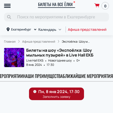
БИЛЕТЫ НА ВСЕ ЁЛКИ
0
Афиша представлений
П
Екатеринбург
Календарь
Главная
Афиша представлений
Экспоёлка: Шоу м...
Билеты на шоу «Экспоёлка: Шоу
мыльных пузырей» в Live Hall ЕКБ
Live Hall ЕКБ
Новогоднее шоу
0+
8 янв. 2024
17:30
МЕРОПРИЯТИИ
НАШИ ПРЕИМУЩЕСТВА
БЛИЖАЙШИЕ МЕРОПРИЯТИЯ