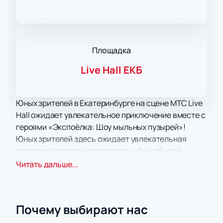
Площадка
Live Hall ЕКБ
Юных зрителей в Екатеринбурге на сцене МТС Live
Hall ожидает увлекательное приключение вместе с
героями «Экспоёлка: Шоу мыльных пузырей»!
Юных зрителей здесь ожидает увлекательная
история. Частая смена декораций и событий,
происходящих на сцене, точно не дадут заскучать
Читать дальше...
ни самым маленьким, ни самым взрослым
зрителям. Это оптимальный вариант для
семейного досуга.
Почему выбирают нас
Костюмированное представление с новейшими
световыми и звуковыми эффектами,