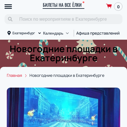
БИЛЕТЫ НА ВСЕ ЁЛКИ
0
Афиша представлений
П
Екатеринбург
Календарь
Новогодние площадки в
Екатеринбурге
Главная
Новогодние площадки в Екатеринбурге