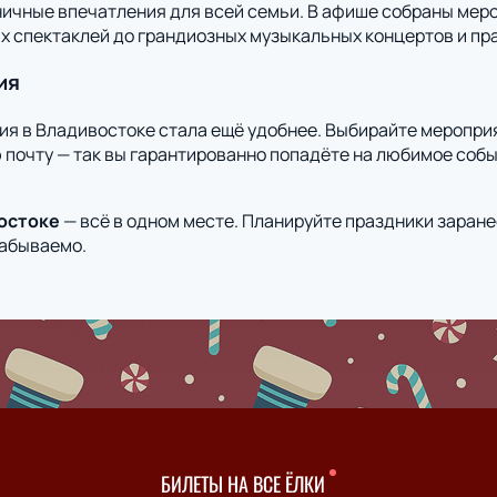
чные впечатления для всей семьи. В афише собраны мероп
х спектаклей до грандиозных музыкальных концертов и пр
ия
ия в Владивостоке стала ещё удобнее. Выбирайте мероприя
 почту — так вы гарантированно попадёте на любимое собы
остоке
— всё в одном месте. Планируйте праздники заране
забываемо.
БИЛЕТЫ НА ВСЕ ЁЛКИ