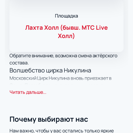
Площадка
Лахта Холл (бывш. МТС Live
Холл)
Обратите внимание, возможна смена актёрского
состава.
Волшебство цирка Никулина
Московский Цирк Никулина вновь приезжает в
Санкт-Петербург с удивительным новогодним
Читать дальше...
представлением «Двое из ларца». Эта сказка
переносит зрителей в мир, где добро всегда
побеждает, а дружба и смелость помогают героям
преодолевать любые трудности. Атмосфера
Почему выбирают нас
праздника и магии создаётся с первых минут,
приглашая детей и взрослых полностью
Нам важно, чтобы у вас остались только яркие