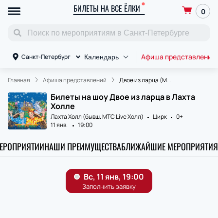
БИЛЕТЫ НА ВСЕ ЁЛКИ
0
Афиша представлений
Санкт-Петербург
Календарь
Главная
Афиша представлений
Двое из ларца (М...
Билеты на шоу Двое из ларца в Лахта
Холле
Лахта Холл (бывш. МТС Live Холл)
Цирк
0+
11 янв.
19:00
МЕРОПРИЯТИИ
НАШИ ПРЕИМУЩЕСТВА
БЛИЖАЙШИЕ МЕРОПРИЯТИЯ