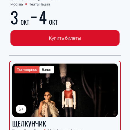
Москва
Театр Наций
3
4
ОКТ
ОКТ
Купить билеты
Популярное
Балет
6+
ЩЕЛКУНЧИК