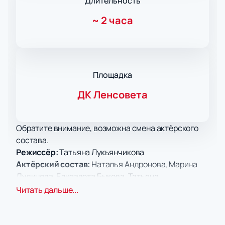
Длительность
~
2 часа
Площадка
ДК Ленсовета
Обратите внимание, возможна смена актёрского
состава.
Режиссёр:
Татьяна Лукьянчикова
Актёрский состав:
Наталья Андронова, Марина
Дудинова, Елизавета Быкова, Татьяна
Лукьянчикова, Мария Рязанцева, Иван Еремин,
Читать дальше...
Дмитрий Лютов, Владислав Гетце, Константин
Симонов, Павел Шемерей, Наиль Нургалиев, Пётр
Рябцев