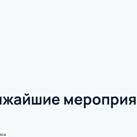
ижайшие мероприя
еса