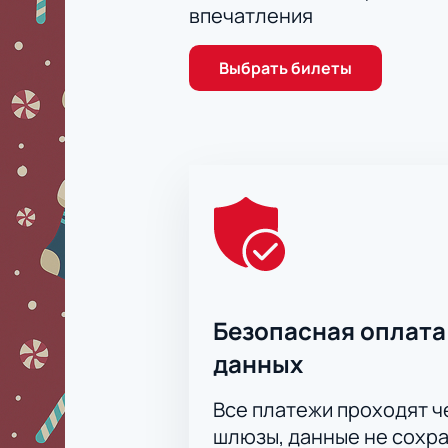
Цена зависит от выбранного секто
впечатления
Для корпоративных клиен
Организациям доступны специальн
Выбрать билеты
Безопасная оплата
данных
Все платежи проходят 
шлюзы, данные не сохр