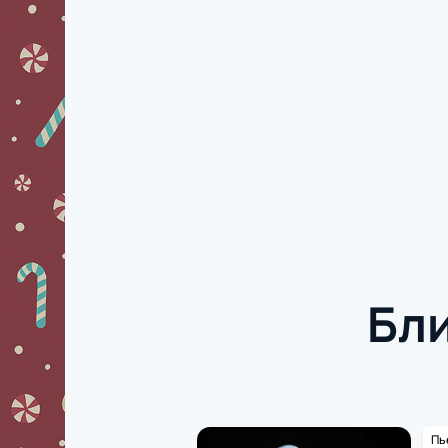
Бл
Пь