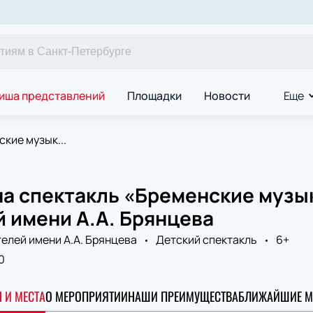
иша представлений
Площадки
Новости
Еще
кие музык...
на спектакль «Бременские музы
 имени А.А. Брянцева
елей имени А.А. Брянцева
Детский спектакль
6+
0
 И МЕСТА
О МЕРОПРИЯТИИ
НАШИ ПРЕИМУЩЕСТВА
БЛИЖАЙШИЕ М