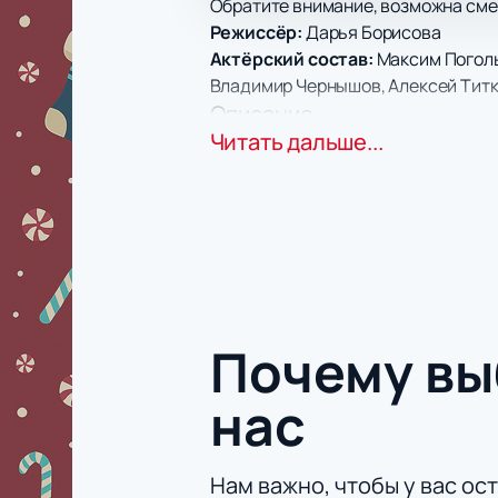
Обратите внимание, возможна сме
Режиссёр:
Дарья Борисова
Актёрский состав:
Максим Поголь
Владимир Чернышов, Алексей Титк
Описание
Читать дальше...
Театр юных зрителей имени А. А. 
мир сказки с известными героями
Сюжет
В центре действия — Трубадур, Пр
Живой оркестр сопровождает кажд
Место проведения
Показ состоится в Театре юных зр
Петербурга.
Почему в
Покупка билетов онлайн
Купите билеты
на мюзикл «Б
нас
Выбирайте места с помощью 
Оплачивайте заказ безопасно
Для организаций доступны л
Нам важно, чтобы у вас ос