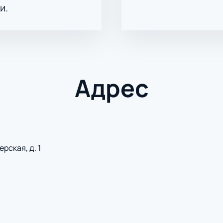
и.
Адрес
рская, д. 1