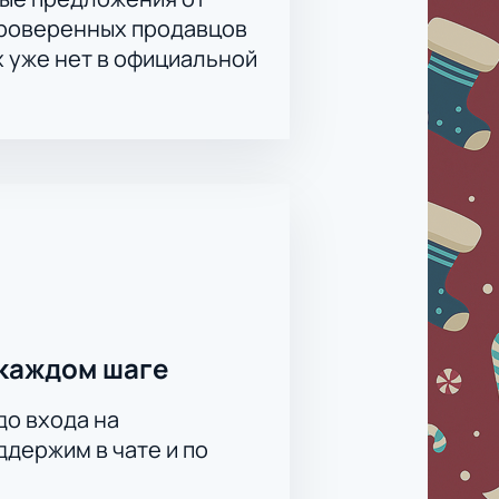
по телефону у менеджера.
проверенных продавцов
х уже нет в официальной
ллегами или партнёрами в театре.
каждом шаге
до входа на
держим в чате и по