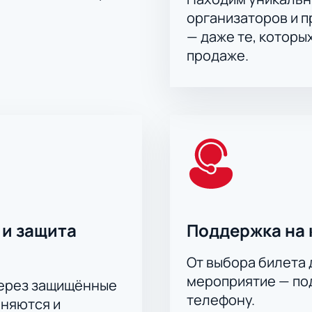
ра. Актуальную стоимость смотрите на сайте или уточняйте 
организаторов и 
тов
— даже те, которы
ые предложения и бронирование лож. Проведите вечер с ко
продаже.
 и защита
Поддержка на 
От выбора билета 
мероприятие — под
через защищённые
телефону.
аняются и