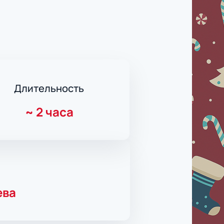
Длительность
~
2 часа
ева