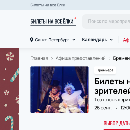
Билеты на все Ёлки
БИЛЕТЫ НА ВСЕ ЁЛКИ
Аф
Санкт-Петербург
Календарь
Главная
Афиша представлений
Бременс
Премьера
Билеты 
зрителей
Театр юных зрит
26 сент.
12:0
ВЫБОР ДАТЫ