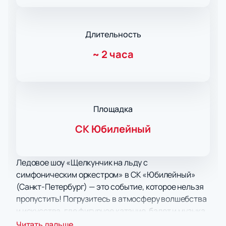
Длительность
~
2 часа
Площадка
СК Юбилейный
Ледовое шоу «Щелкунчик на льду с
симфоническим оркестром» в СК «Юбилейный»
(Санкт-Петербург) — это событие, которое нельзя
пропустить! Погрузитесь в атмосферу волшебства
и искусства, где фигурное катание, балет и музыка
сливаются воедино, чтобы подарить вам
Читать дальше...