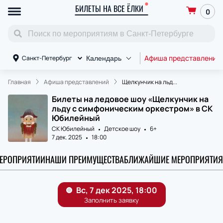
БИЛЕТЫ НА ВСЕ ЁЛКИ
0
Афиша представлений
Санкт-Петербург
Календарь
Главная
Афиша представлений
Щелкунчик на льд...
Билеты на ледовое шоу «Щелкунчик на
льду с симфоническим оркестром» в СК
Юбилейный
СК Юбилейный
Детское шоу
6+
7 дек. 2025
18:00
МЕРОПРИЯТИИ
НАШИ ПРЕИМУЩЕСТВА
БЛИЖАЙШИЕ МЕРОПРИЯТИЯ