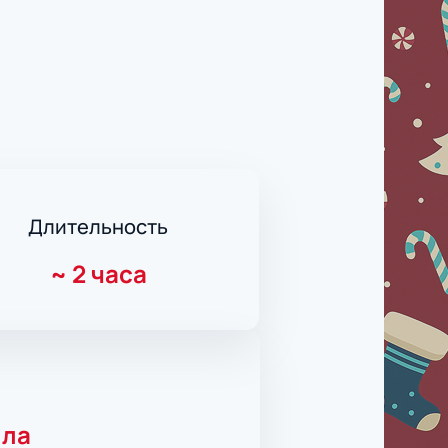
Длительность
~
2 часа
лла