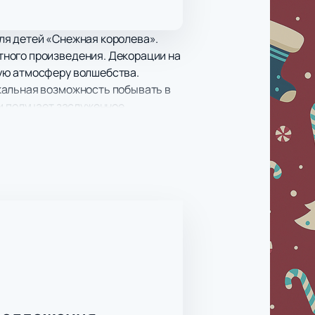
ля детей «Снежная королева».
тного произведения. Декорации на
мую атмосферу волшебства.
кальная возможность побывать в
 и получает заслуженное
й и полностью захватывая их. Как
м ценностям.
нца. Роскошь, красочность,
дников, пока свободные еще