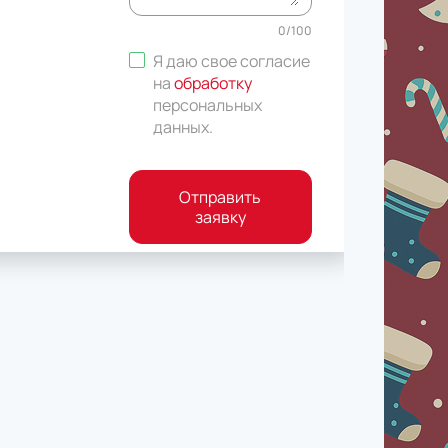
0
/
100
Я даю свое согласие
на
обработку
персональных
данных
.
Отправить
заявку