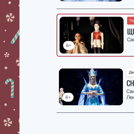
По
Щ
Са
6+
Де
СН
Са
Ле
6+