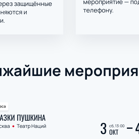
мероприятие — под
через защищённые
телефону.
аняются и
и.
ижайшие мероприя
еса
АЗКИ ПУШКИНА
3
сква
Театр Наций
сб, 13:00
ОКТ