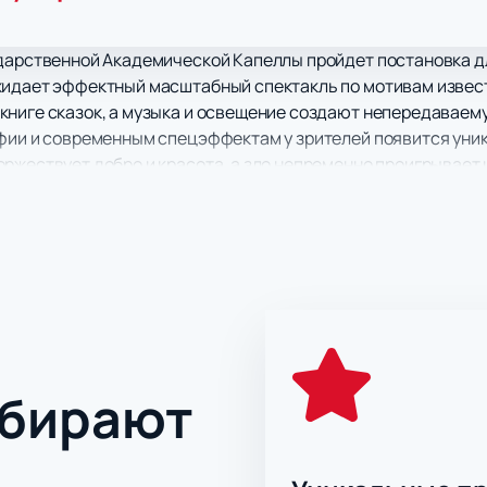
ударственной Академической Капеллы пройдет постановка д
жидает эффектный масштабный спектакль по мотивам извес
книге сказок, а музыка и освещение создают непередавае
афии и современным спецэффектам у зрителей появится уни
ржествует добро и красота, а зло непременно проигрывает
мело соединяется с балетом, поражая воображение зрителе
 он имеет поучительный сюжет и учит юных зрителей вечны
ывает внимание с первых минут и не отпускает до самого ко
гновенно погрузят вас в атмосферу сказки!
 спектакль «Снежная королева» за честную цену без посре
ство оставшихся билетов строго ограничено.
ыбирают