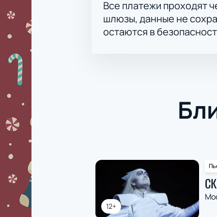
Все платежи проходят 
шлюзы, данные не сохр
остаются в безопасност
Бл
Пь
СК
Мо
12+