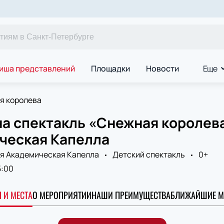
иша представлений
Площадки
Новости
Еще
я королева
а спектакль «Снежная королева
ческая Капелла
я Академическая Капелла
Детский спектакль
0+
5:00
 И МЕСТА
О МЕРОПРИЯТИИ
НАШИ ПРЕИМУЩЕСТВА
БЛИЖАЙШИЕ М