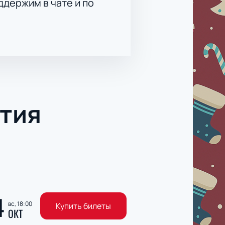
держим в чате и по
тия
4
вс, 18:00
Купить билеты
ОКТ