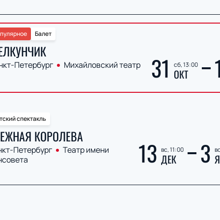
пулярное
Балет
ЕЛКУНЧИК
31
нкт-Петербург
Михайловский театр
сб, 13:00
ОКТ
тский спектакль
ЕЖНАЯ КОРОЛЕВА
13
3
нкт-Петербург
Театр имени
вс, 11:00
вс
ДЕК
Я
нсовета