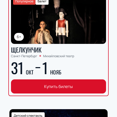
Популярное
Балет
6+
ЩЕЛКУНЧИК
Санкт-Петербург
Михайловский театр
31
1
ОКТ
НОЯБ
Купить билеты
Детский спектакль