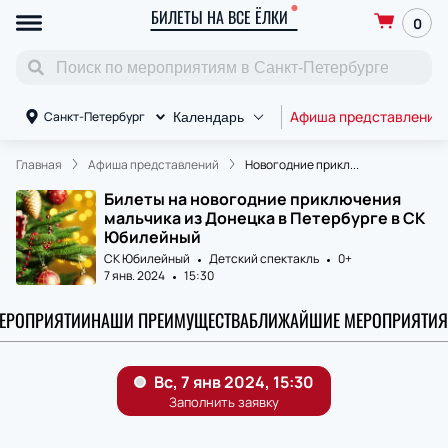
БИЛЕТЫ НА ВСЕ ЁЛКИ
0
Афиша представлений
Санкт-Петербург
Календарь
Главная
Афиша представлений
Новогодние прикл...
Билеты на новогодние приключения
мальчика из Донецка в Петербурге в СК
Юбилейный
СК Юбилейный
Детский спектакль
0+
7 янв. 2024
15:30
МЕРОПРИЯТИИ
НАШИ ПРЕИМУЩЕСТВА
БЛИЖАЙШИЕ МЕРОПРИЯТИЯ