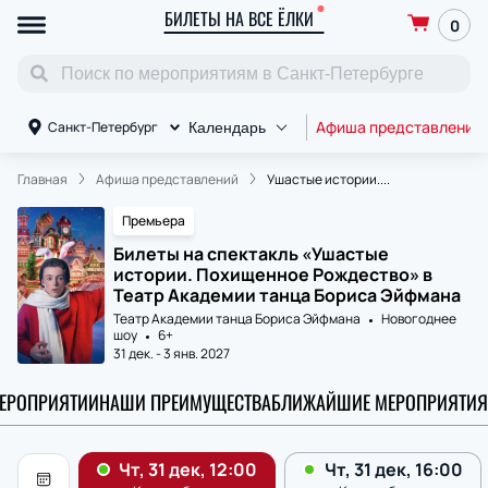
БИЛЕТЫ НА ВСЕ ЁЛКИ
0
Афиша представлений
Санкт-Петербург
Календарь
Главная
Афиша представлений
Ушастые истории....
Премьера
Билеты на спектакль «Ушастые
истории. Похищенное Рождество» в
Театр Академии танца Бориса Эйфмана
Театр Академии танца Бориса Эйфмана
Новогоднее
шоу
6+
31 дек.
-
3 янв. 2027
МЕРОПРИЯТИИ
НАШИ ПРЕИМУЩЕСТВА
БЛИЖАЙШИЕ МЕРОПРИЯТИЯ