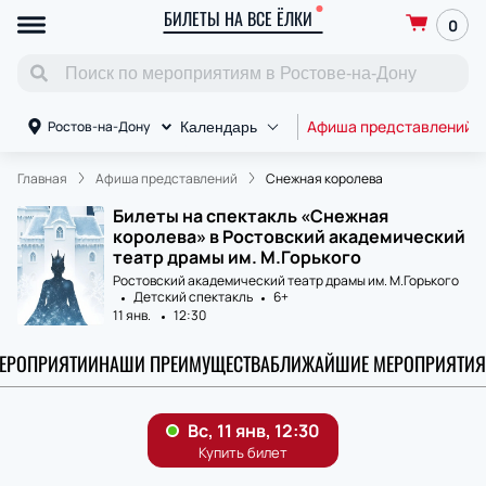
БИЛЕТЫ НА ВСЕ ЁЛКИ
0
Афиша представлений
Ростов-на-Дону
Календарь
Главная
Афиша представлений
Снежная королева
Билеты на спектакль «Снежная
королева» в Ростовский академический
театр драмы им. М.Горького
Ростовский академический театр драмы им. М.Горького
Детский спектакль
6+
11 янв.
12:30
МЕРОПРИЯТИИ
НАШИ ПРЕИМУЩЕСТВА
БЛИЖАЙШИЕ МЕРОПРИЯТИЯ