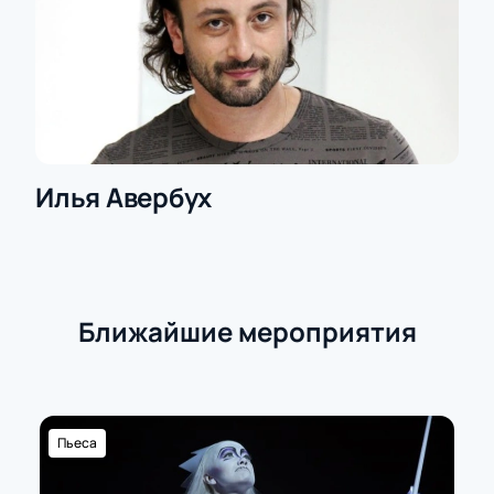
Для корпоративных клиентов предусмотрены
специальные условия приобретения билетов
на представление
Билеты на фигурное катание и шоу, а также
стандартные места можно приобрести онлайн или
по телефону. Получите информацию о времени
начала, стоимости и наличии мест. Узнайте
стоимость выбранного билета прямо сейчас —
Илья Авербух
приобретайте билеты заранее!
Ближайшие мероприятия
Пьеса