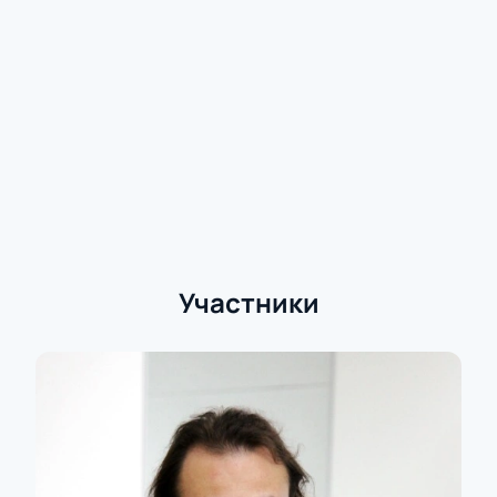
номера от профессиональных фигуристов
Продолжительность шоу рассчитана на аудиторию
всех возрастов, оставляя незабываемые
впечатления у всей семьи.
Покупка билетов онлайн
Приобретите билеты
на ледовое представление
через наш сайт: выберите удобные места на
интерактивной карте зала. Стоимость зависит от
выбранных мест — актуальные цены смотрите
онлайн или уточняйте по телефону. Для ценителей
комфорта доступны VIP-ложи.
Участники
Онлайн-покупка билетов безопасна и проста
в использовании
На сайте указаны актуальные цены на каждый
билет
Рекомендуем бронировать места заранее
Менеджеры помогут вам выбрать лучшие
места по схеме зала