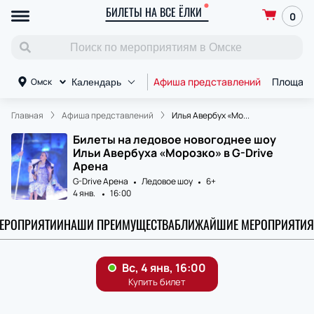
БИЛЕТЫ НА ВСЕ ЁЛКИ
0
Афиша представлений
Площад
Омск
Календарь
Главная
Афиша представлений
Илья Авербух «Мо...
Билеты на ледовое новогоднее шоу
Ильи Авербуха «Морозко» в G-Drive
Арена
G-Drive Арена
Ледовое шоу
6+
4 янв.
16:00
МЕРОПРИЯТИИ
НАШИ ПРЕИМУЩЕСТВА
БЛИЖАЙШИЕ МЕРОПРИЯТИЯ