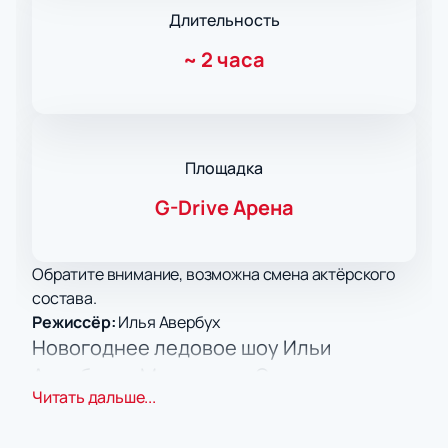
Длительность
~
2 часа
Площадка
G-Drive Арена
Обратите внимание, возможна смена актёрского
состава.
Режиссёр:
Илья Авербух
Новогоднее ледовое шоу Ильи
Авербуха «Морозко» в Омске:
Читать дальше...
приобретайте билеты
Приглашаем вас на яркое ледовое представление