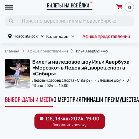
БИЛЕТЫ НА ВСЕ ЁЛКИ
0
Афиша представлений
П
Новосибирск
Календарь
Главная
Афиша представлений
Илья Авербух «Мо...
Билеты на ледовое шоу Ильи Авербуха
«Морозко» в Ледовый дворец спорта
«Сибирь»
Ледовый дворец спорта «Сибирь»
Ледовое шоу
0+
13 янв. 2024
19:00
ВЫБОР ДАТЫ И МЕСТА
О МЕРОПРИЯТИИ
НАШИ ПРЕИМУЩЕСТВА