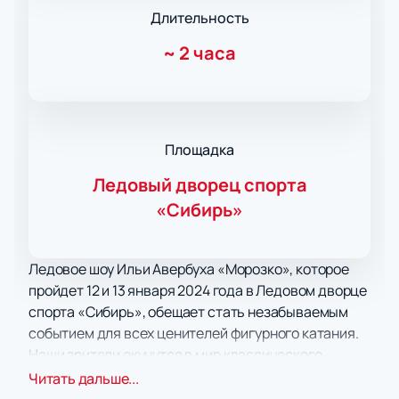
Длительность
~
2 часа
Площадка
Ледовый дворец спорта
«Сибирь»
Ледовое шоу Ильи Авербуха «Морозко», которое
пройдет 12 и 13 января 2024 года в Ледовом дворце
спорта «Сибирь», обещает стать незабываемым
событием для всех ценителей фигурного катания.
Наши зрители окунутся в мир классического
фольклорного сюжета, который вырос с ними с
Читать дальше...
самого детства. Однако наша команда создателей