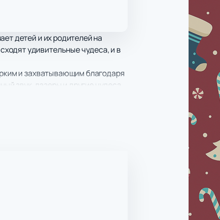
ает детей и их родителей на
ходят удивительные чудеса, и в
 ярким и захватывающим благодаря
ый звук, лазеры и другие чудеса
тельное путешествие. Новая
е в решении задач сделают
ты
на нашем сайте можно уже