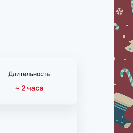
Длительность
~
2 часа