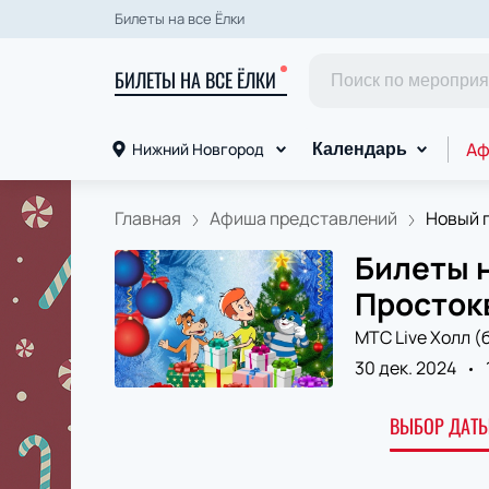
Билеты на все Ёлки
БИЛЕТЫ НА ВСЕ ЁЛКИ
Аф
Нижний Новгород
Календарь
Главная
Афиша представлений
Новый г
Билеты н
Просток
МТС Live Холл (
30 дек. 2024
ВЫБОР ДАТЫ