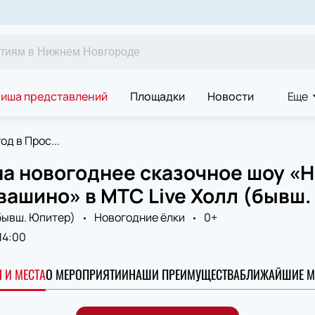
иша представлений
Площадки
Новости
Еще
од в Прос...
а новогоднее сказочное шоу «Н
вашино» в МТС Live Холл (бывш.
бывш. Юпитер)
Новогодние ёлки
0+
14:00
 И МЕСТА
О МЕРОПРИЯТИИ
НАШИ ПРЕИМУЩЕСТВА
БЛИЖАЙШИЕ М