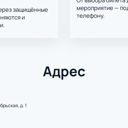
От выбора билета 
мероприятие — под
через защищённые
телефону.
аняются и
и.
Адрес
рьская, д. 1