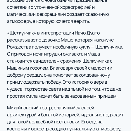
ассоциируется с новогодними праздниками, в
сочетании с утонченной хореографией и
магическими декорациями создает сказочную
атмосферу, в которую хочется верить.
«Щелкунчик» в интерпретации Начо Дуато
рассказывает о девочке Маше, которая накануне
Рождества получает необычную куклу — Щелкунчика.
С приходом ночи игрушки оживают, и Маша
становится свидетелем сражения Щелкунчика с
Мышиным королем. Благодаря своей смелости и
доброму сердцу, она помогает заколдованному
принцу одержать победу. Это история о вере в
чудеса, торжестве света над тьмой и о том, что даже
простая кукла может быть зачарованным принцем.
Михайловский театр, славящийся своей
архитектурой и богатой историей, идеально подходит
для такой волшебной постановки. Его сцена,
костюмы и оркестр создают уникальную атмосферу,