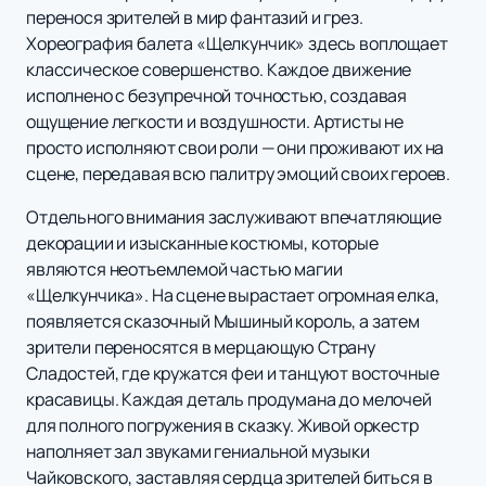
перенося зрителей в мир фантазий и грез.
Хореография балета «Щелкунчик» здесь воплощает
классическое совершенство. Каждое движение
исполнено с безупречной точностью, создавая
ощущение легкости и воздушности. Артисты не
просто исполняют свои роли — они проживают их на
сцене, передавая всю палитру эмоций своих героев.
Отдельного внимания заслуживают впечатляющие
декорации и изысканные костюмы, которые
являются неотъемлемой частью магии
«Щелкунчика». На сцене вырастает огромная елка,
появляется сказочный Мышиный король, а затем
зрители переносятся в мерцающую Страну
Сладостей, где кружатся феи и танцуют восточные
красавицы. Каждая деталь продумана до мелочей
для полного погружения в сказку. Живой оркестр
наполняет зал звуками гениальной музыки
Чайковского, заставляя сердца зрителей биться в