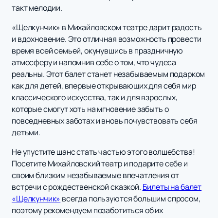
такт мелодии.
«Щелкунчик» в Михайловском театре дарит радость
и вдохновение. Это отличная возможность провести
время всей семьей, окунувшись в праздничную
атмосферу и напомнив себе о том, что чудеса
реальны. Этот балет станет незабываемым подарком
как для детей, впервые открывающих для себя мир
классического искусства, так и для взрослых,
которые смогут хоть на мгновение забыть о
повседневных заботах и вновь почувствовать себя
детьми.
Не упустите шанс стать частью этого волшебства!
Посетите Михайловский театр и подарите себе и
своим близким незабываемые впечатления от
встречи с рождественской сказкой.
Билеты на балет
«Щелкунчик»
всегда пользуются большим спросом,
поэтому рекомендуем позаботиться об их