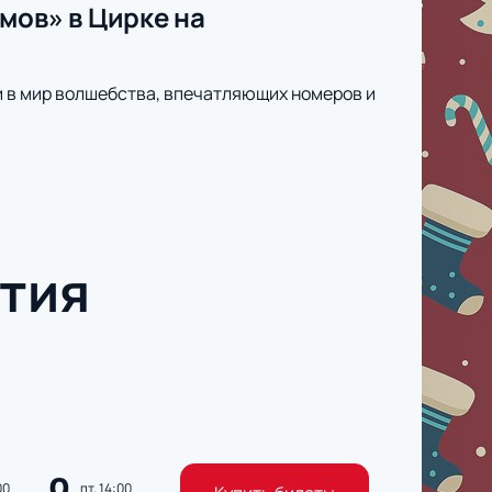
мов» в Цирке на
и в мир волшебства, впечатляющих номеров и
тия
00
пт, 14:00