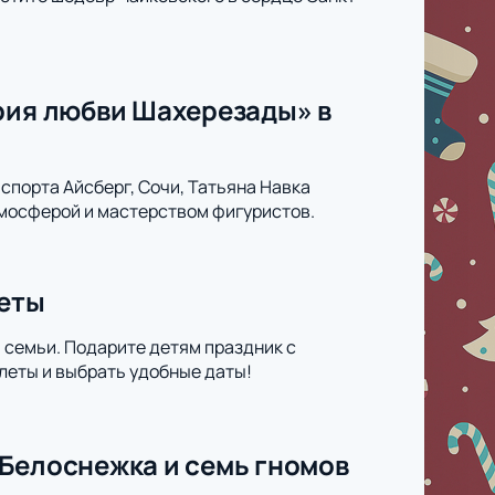
ория любви Шахерезады» в
спорта Айсберг, Сочи, Татьяна Навка
мосферой и мастерством фигуристов.
леты
й семьи. Подарите детям праздник с
леты и выбрать удобные даты!
 Белоснежка и семь гномов