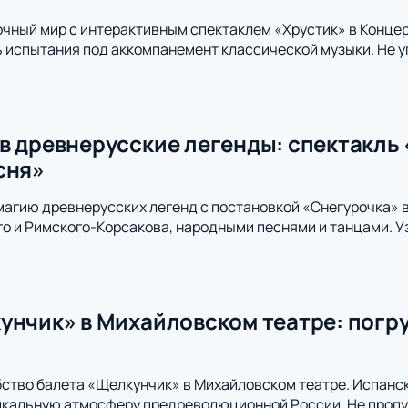
очный мир с интерактивным спектаклем «Хрустик» в Конце
 испытания под аккомпанемент классической музыки. Не 
в древнерусские легенды: спектакль 
сня»
магию древнерусских легенд с постановкой «Снегурочка» 
о и Римского-Корсакова, народными песнями и танцами. У
унчик» в Михайловском театре: погру
ство балета «Щелкунчик» в Михайловском театре. Испанс
икальную атмосферу предреволюционной России. Не пропус