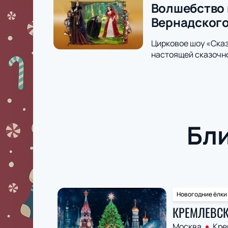
Волшебство 
Вернадског
Цирковое шоу «Сказ
настоящей сказочн
Бл
Новогодние ёлки
КРЕМЛЕВСК
Москва
Кре