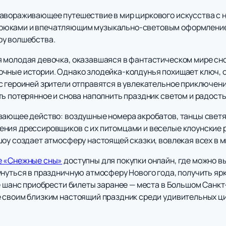
завораживающее путешествие в мир циркового искусства с
рюками и впечатляющим музыкально-световым оформление
ру волшебства.
 молодая девочка, оказавшаяся в фантастическом мире сно
чные истории. Однако злодейка-колдунья похищает ключ, 
с героиней зрители отправятся в увлекательное приключен
ть потерянное и снова наполнить праздник светом и радост
вающее действо: воздушные номера акробатов, танцы светя
ния дрессировщиков с их питомцами и веселые клоунские р
шоу создает атмосферу настоящей сказки, вовлекая всех в 
е «Снежные сны»
доступны для покупки онлайн, где можно вы
унуться в праздничную атмосферу Нового года, получить яр
те шанс приобрести билеты заранее — места в Большом Санк
 своим близким настоящий праздник среди удивительных ц