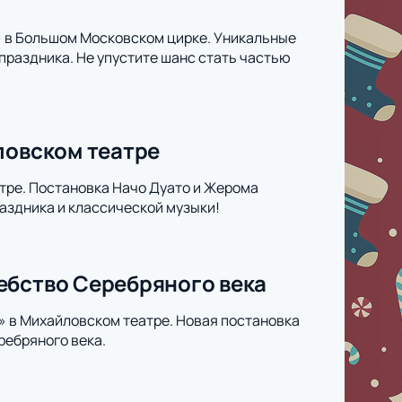
х» в Большом Московском цирке. Уникальные
раздника. Не упустите шанс стать частью
ловском театре
тре. Постановка Начо Дуато и Жерома
раздника и классической музыки!
ебство Серебряного века
» в Михайловском театре. Новая постановка
ебряного века.