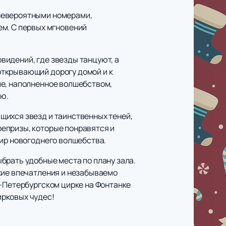
 невероятными номерами,
м. С первых мгновений
видений, где звезды танцуют, а
открывающий дорогу домой и к
ие, наполненное волшебством,
ью.
щихся звезд и таинственных теней,
епризы, которые понравятся и
мир новогоднего волшебства.
брать удобные места по плану зала.
кие впечатления и незабываемо
т-Петербургском цирке на Фонтанке
ирковых чудес!