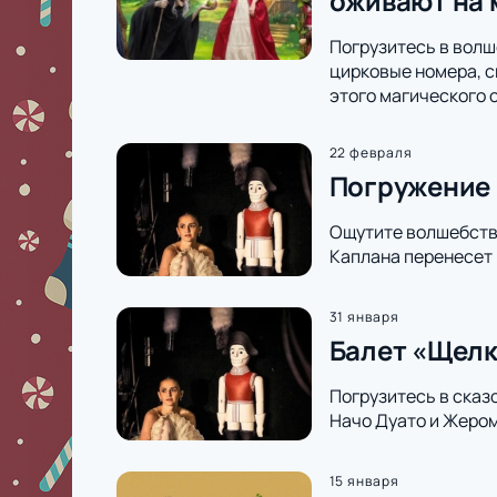
оживают на 
Погрузитесь в волш
цирковые номера, с
этого магического 
22 февраля
Погружение 
Ощутите волшебство
Каплана перенесет 
31 января
Балет «Щелк
Погрузитесь в сказ
Начо Дуато и Жеро
15 января