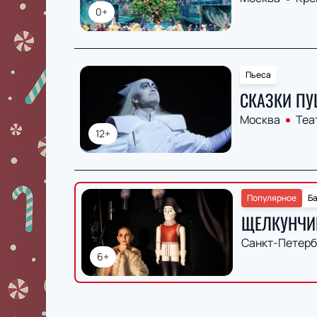
0+
Пьеса
СКАЗКИ П
Москва
Теа
12+
Популярное
Б
ЩЕЛКУНЧИ
Санкт-Петерб
6+