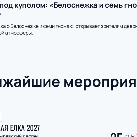
под куполом: «Белоснежка и семь гно
о
ка о Белоснежке и семи гномах» открывает зрителям двер
ой атмосферы.
ижайшие мероприя
АЯ ЕЛКА 2027
млевский дворец
пт, 14: