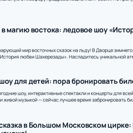
 в магию востока: ледовое шоу «Ист
чарующий мир восточных сказок на льду! В Дворце зимнего 
«История любви Шахерезады». Насладитесь уникальной ат
шоу для детей: пора бронировать би
огодние шоу, интерактивные спектакли и концерты для все
 живой музыкой — сейчас лучшее время забронировать би
сказка в Большом Московском цирке: