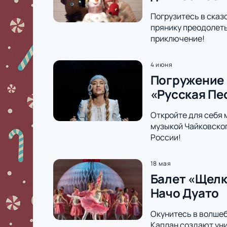
Погрузитесь в сказ
прянику преодолеть
приключение!
4 июня
Погружение 
«Русская Пе
Откройте для себя 
музыкой Чайковског
России!
18 мая
Балет «Щелк
Начо Дуато
Окунитесь в волшеб
Каплан создают ун