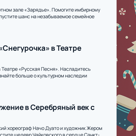
ртном зале «Зарядье». Помогите имбирному
упустите шанс на незабываемое семейное
«Снегурочка» в Театре
в Театре «Русская Песня». Насладитесь
знайте больше о культурном наследии
жение в Серебряный век с
кий хореограф Начо Дуато и художник Жером
тите шедевр Чайковского в сердце Санкт-