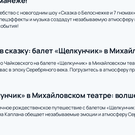
манеже!
ебство с новогодним шоу «Сказка о Белоснежке и 7 гнома
пецэффекты и музыка создадут незабываемую атмосферу п
события!
в сказку: балет «Щелкунчик» в Михай
 Чайковского на балете «Щелкунчик» в Михайловском теа
вас в эпоху Серебряного века. Погрузитесь в атмосферу п
унчик» в Михайловском театре: волш
очное рождественское путешествие с балетом «Щелкунчик
ма Каплана обещает незабываемые эмоции и атмосферу Сер