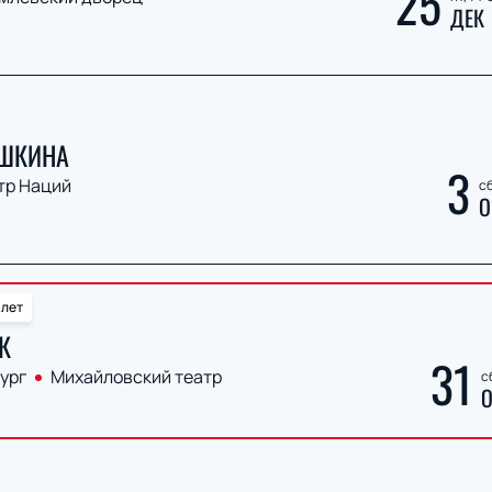
25
ДЕК
УШКИНА
3
тр Наций
сб
О
алет
К
31
ург
Михайловский театр
с
О