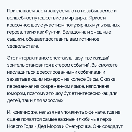
Приглашаем вас и вашу семью на незабываемое и
волшебное путешествие в мир цирка. Яркое и
красочное шоу с участием популярных мультяшных
героев, таких как Фунтик, Беладонна и смешные
сыщики, обещает доставить вам истинное
удовольствие.
Это интерактивное спектакль-шоу, где каждый
зритель становится актером событий. Вы сможете
насладиться дрессированными собачками и
захватывающим номером на колесе Сиры. Сказка,
переданная на современном языке, наполнена
юмором, поэтому это шоу будет интересно как для
детей, так и для взрослых.
И, конечно же, нельзя не упомянуть о финале, где на
сцене появятся самые важные и любимые герои
Нового Года - Дед Мороз и Снегурочка. Они создадут