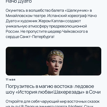
Начо Дуато
Окунитесь в волшебство балета «Щелкунчик» в
Михайловском театре. Испанский хореограф Начо
Дуато и художник Жером Каплан создают
уникальную атмосферу предреволюционной
России. Не пропустите шедевр Чайковского в
сердце Санкт-Петербурга!
11 мая
Погрузитесь в магию востока: ледовое
шоу «История любви Шахерезады» в Сочи
Откройте для себя чарующий мир восточных сказок
на льду! В Дворце зимнего спорта Айсберг, Сочи,