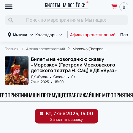
БИЛЕТЫ НА ВСЕ ЁЛКИ
0
Афиша представлений
Площ
Мытищи
Календарь
Главная
Афиша представлений
Морозко (Гастрол...
Билеты на новогоднюю сказку
«Морозко» (Гастроли Московского
детского театра Н. Сац) в ДК «Яуза»
ДК «Яуза»
Сказка
0+
7 янв. 2025
15:00
МЕРОПРИЯТИИ
НАШИ ПРЕИМУЩЕСТВА
БЛИЖАЙШИЕ МЕРОПРИЯТИЯ