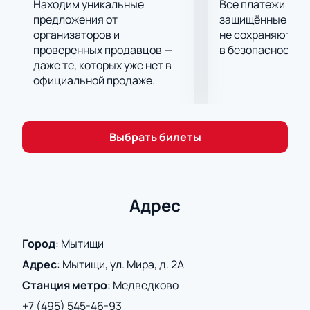
театром имени Наталии Сац в ДК Яуза.
Находим уникальные
Все платежи про
предложения от
защищённые шлю
организаторов и
не сохраняются 
проверенных продавцов —
в безопасности.
даже те, которых уже нет в
официальной продаже.
Выбрать билеты
Адрес
Город
:
Мытищи
Адрес
:
Мытищи, ул. Мира, д. 2А
Станция метро
:
Медведково
+7 (495) 545-46-93