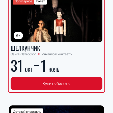
Популярное
Балет
6+
ЩЕЛКУНЧИК
Санкт-Петербург
Михайловский театр
31
1
ОКТ
НОЯБ
Купить билеты
Детский спектакль