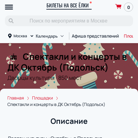
БИЛЕТЫ НА ВСЕ ЁЛКИ
0
Афиша представлений
Площа
Москва
Календарь
Спектакли и концерты в
ДК Октябрь (Подольск)
Дворцы культуры
·
850
мест
Главная
Площадки
Спектакли и концерты в ДК Октябрь (Подольск)
Описание