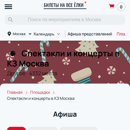
БИЛЕТЫ НА ВСЕ ЁЛКИ
0
Афиша представлений
Площа
Москва
Календарь
Спектакли и концерты в
КЗ Москва
Другое
·
4332
места
Главная
Площадки
Спектакли и концерты в КЗ Москва
Афиша