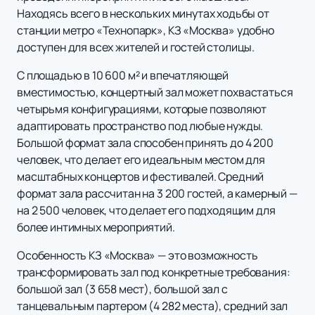
Находясь всего в нескольких минутах ходьбы от
станции метро «Технопарк», КЗ «Москва» удобно
доступен для всех жителей и гостей столицы.
С площадью в 10 600 м² и впечатляющей
вместимостью, концертный зал может похвастаться
четырьмя конфигурациями, которые позволяют
адаптировать пространство под любые нужды.
Большой формат зала способен принять до 4 200
человек, что делает его идеальным местом для
масштабных концертов и фестивалей. Средний
формат зала рассчитан на 3 200 гостей, а камерный —
на 2 500 человек, что делает его подходящим для
более интимных мероприятий.
Особенность КЗ «Москва» — это возможность
трансформировать зал под конкретные требования:
большой зал (3 658 мест), большой зал с
танцевальным партером (4 282 места), средний зал