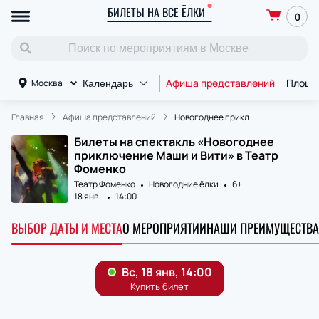
БИЛЕТЫ НА ВСЕ ЁЛКИ
0
Афиша представлений
Площа
Москва
Календарь
Главная
Афиша представлений
Новогоднее прикл...
Билеты на спектакль «Новогоднее
приключение Маши и Вити» в Театр
Фоменко
Театр Фоменко
Новогодние ёлки
6+
18 янв.
14:00
ВЫБОР ДАТЫ И МЕСТА
О МЕРОПРИЯТИИ
НАШИ ПРЕИМУЩЕСТВА