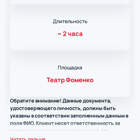
Длительность
~
2 часа
Площадка
Театр Фоменко
Обратите внимание! Данные документа,
удостоверяющего личность, должны быть
указаны в соответствии заполненным данным в
поле ФИО. Клиент несет ответственность за
корректное заполнение всех полей. Не
забудьте взять документ с собой!
Читать дальше...