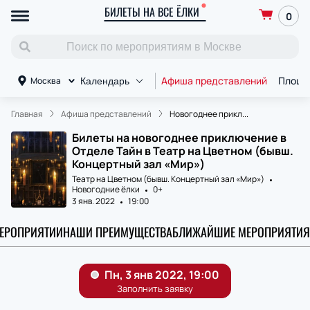
БИЛЕТЫ НА ВСЕ ЁЛКИ
0
Афиша представлений
Площа
Москва
Календарь
Главная
Афиша представлений
Новогоднее прикл...
Билеты на новогоднее приключение в
Отделе Тайн в Театр на Цветном (бывш.
Концертный зал «Мир»)
Театр на Цветном (бывш. Концертный зал «Мир»)
Новогодние ёлки
0+
3 янв. 2022
19:00
МЕРОПРИЯТИИ
НАШИ ПРЕИМУЩЕСТВА
БЛИЖАЙШИЕ МЕРОПРИЯТИЯ