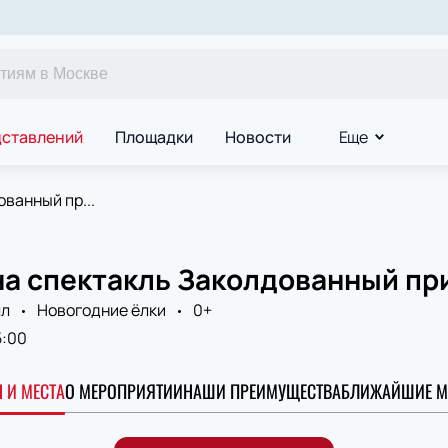
дставлений
Площадки
Новости
Еще
ванный пр...
а спектакль Заколдованный при
лл
Новогодние ёлки
0+
5:00
 И МЕСТА
О МЕРОПРИЯТИИ
НАШИ ПРЕИМУЩЕСТВА
БЛИЖАЙШИЕ М