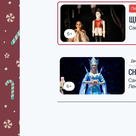
По
Щ
Са
6+
Де
СН
Са
Ле
6+