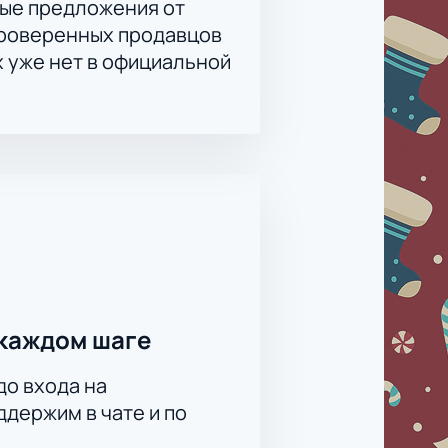
ые предложения от
проверенных продавцов
х уже нет в официальной
каждом шаге
до входа на
держим в чате и по