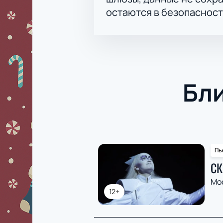
остаются в безопасност
Бл
Пь
СК
Мо
12+