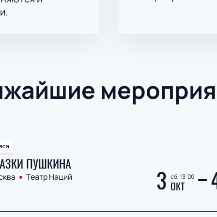
и.
ижайшие мероприя
еса
АЗКИ ПУШКИНА
3
сква
Театр Наций
сб, 13:00
ОКТ