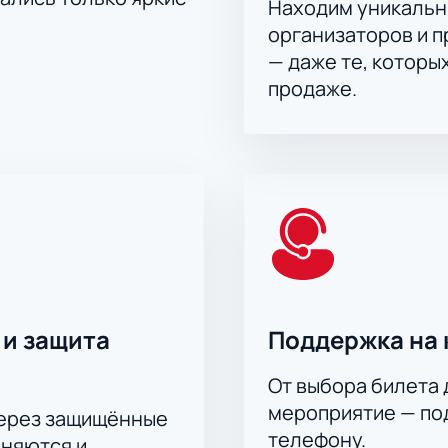
Находим уникальн
организаторов и 
— даже те, которы
продаже.
 и защита
Поддержка на 
От выбора билета 
мероприятие — под
через защищённые
телефону.
аняются и