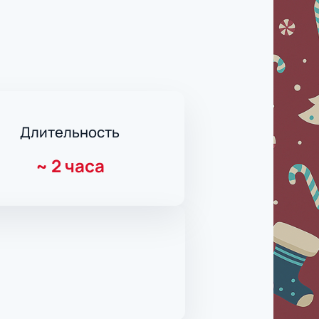
Длительность
~
2 часа