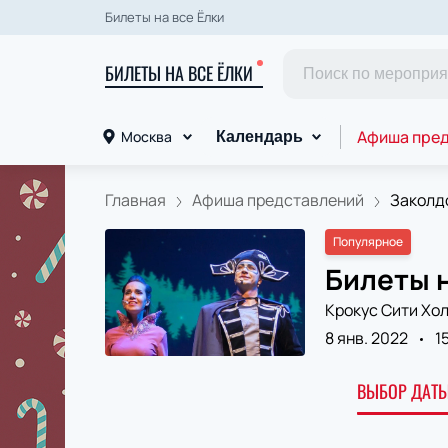
Билеты на все Ёлки
БИЛЕТЫ НА ВСЕ ЁЛКИ
Афиша пре
Москва
Календарь
Главная
Афиша представлений
Заколдо
Популярное
Билеты н
Крокус Сити Хо
8 янв. 2022
1
ВЫБОР ДАТЫ