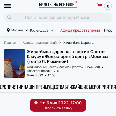
БИЛЕТЫ НА ВСЕ ЁЛКИ
0
Афиша представлений
Площа
Москва
Календарь
Главная
Афиша представлений
Жила-была Царевн...
Жила-была Царевна: в гости к Санта-
Клаусу в Фольклорный центр «Москва»
(театр Л. Рюминой)
Фольклорный центр «Москва» (театр Л. Рюминой)
Новогодние ёлки
0+
6 янв. 2022
17:00
МЕРОПРИЯТИИ
НАШИ ПРЕИМУЩЕСТВА
БЛИЖАЙШИЕ МЕРОПРИЯТИЯ