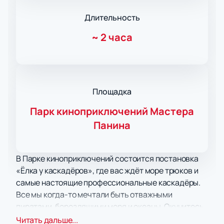
Длительность
~
2 часа
Площадка
Парк киноприключений Мастера
Панина
В Парке киноприключений состоится постановка
«Ёлка у каскадёров», где вас ждёт море трюков и
самые настоящие профессиональные каскадёры.
Все мы когда-то мечтали быть отважными
пиратами, бороздящими моря и океаны. Окунитесь
в атмосферу Пиратов Карибского моря, наблюдая
Читать дальше...