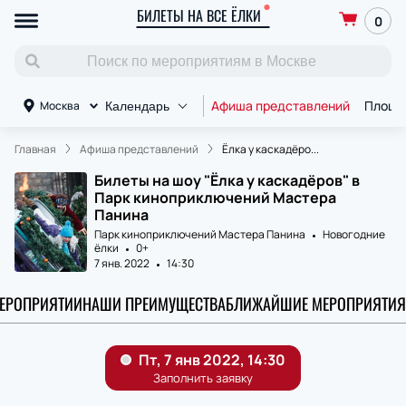
БИЛЕТЫ НА ВСЕ ЁЛКИ
0
Афиша представлений
Площа
Москва
Календарь
Главная
Афиша представлений
Ëлка у каскадёро...
Билеты на шоу "Ëлка у каскадёров" в
Парк киноприключений Мастера
Панина
Парк киноприключений Мастера Панина
Новогодние
ёлки
0+
7 янв. 2022
14:30
МЕРОПРИЯТИИ
НАШИ ПРЕИМУЩЕСТВА
БЛИЖАЙШИЕ МЕРОПРИЯТИЯ