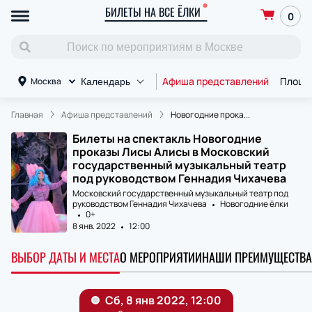
БИЛЕТЫ НА ВСЕ ЁЛКИ
0
Афиша представлений
Площа
Москва
Календарь
Главная
Афиша представлений
Новогодние прока...
Билеты на спектакль Новогодние
проказы Лисы Алисы в Московский
государственный музыкальный театр
под руководством Геннадия Чихачева
Московский государственный музыкальный театр под
руководством Геннадия Чихачева
Новогодние ёлки
0+
8 янв. 2022
12:00
ВЫБОР ДАТЫ И МЕСТА
О МЕРОПРИЯТИИ
НАШИ ПРЕИМУЩЕСТВА