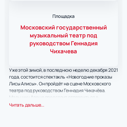
Площадка
Московский государственный
музыкальный театр под
руководством Геннадия
Чихачева
Уже этой зимой, в последнюю неделю декабря 2021
года, состоится спектакль «Новогодние проказы
Лисы Алисы». Он пройдёт на сцене Московского
театра под руководством Геннадия Чихачёва.
Мальчику Алеше предстоит отправиться в
невероятное путешествие, оказавшись в той самой
Читать дальше...
Стране Дураков, о которой так много рассказывали
нам Лиса Алиса и Кот Базилио. Это удивительное
место, где никто даже и подумать не мог встретить