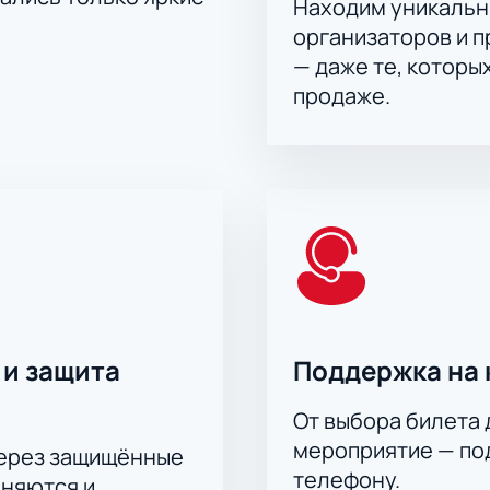
Находим уникальн
организаторов и 
— даже те, которы
продаже.
 и защита
Поддержка на 
От выбора билета 
мероприятие — под
через защищённые
телефону.
аняются и