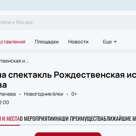
дставлений
Площадки
Новости
Еще
венская и...
а спектакль Рождественская ис
ва
клачева
Новогодние ёлки
0+
2:00
 И МЕСТА
О МЕРОПРИЯТИИ
НАШИ ПРЕИМУЩЕСТВА
БЛИЖАЙШИЕ М