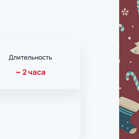
Длительность
~
2 часа