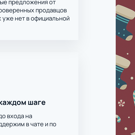
ые предложения от
проверенных продавцов
х уже нет в официальной
каждом шаге
до входа на
держим в чате и по