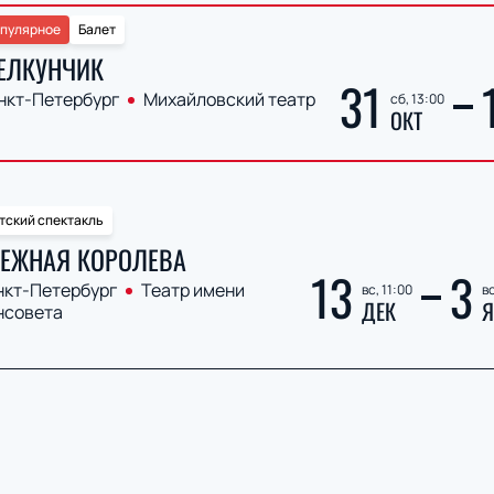
пулярное
Балет
ЕЛКУНЧИК
31
нкт-Петербург
Михайловский театр
сб, 13:00
ОКТ
тский спектакль
ЕЖНАЯ КОРОЛЕВА
13
3
нкт-Петербург
Театр имени
вс, 11:00
вс
ДЕК
Я
нсовета