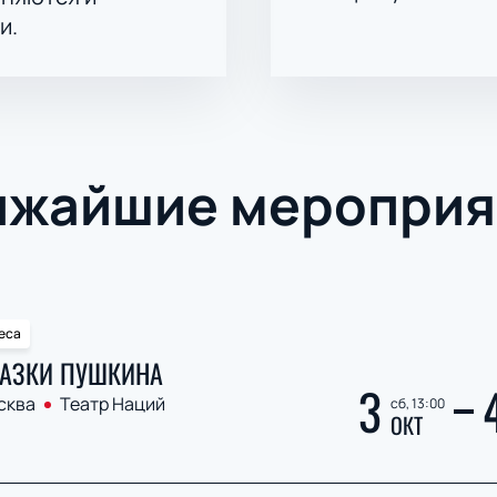
и.
ижайшие мероприя
еса
АЗКИ ПУШКИНА
3
сква
Театр Наций
сб, 13:00
ОКТ