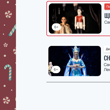
По
Щ
Са
6+
Де
СН
Са
Ле
6+