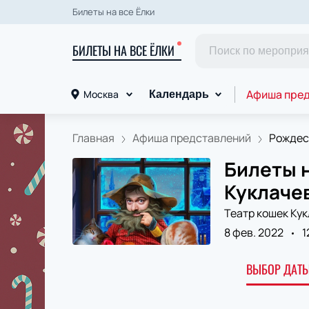
Билеты на все Ёлки
БИЛЕТЫ НА ВСЕ ЁЛКИ
Афиша пре
Москва
Календарь
Главная
Афиша представлений
Рождест
Билеты н
Куклаче
Театр кошек Ку
8 фев. 2022
1
ВЫБОР ДАТЫ