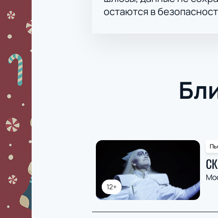
остаются в безопасност
Бл
Пь
СК
Мо
12+