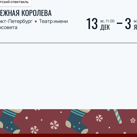
тский спектакль
ЕЖНАЯ КОРОЛЕВА
13
3
нкт-Петербург
Театр имени
вс, 11:00
вс
ДЕК
Я
нсовета