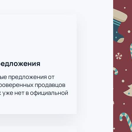
егко выбрать удобное место с
 встречу с музыкой, добром и
редложения
ые предложения от
проверенных продавцов
х уже нет в официальной