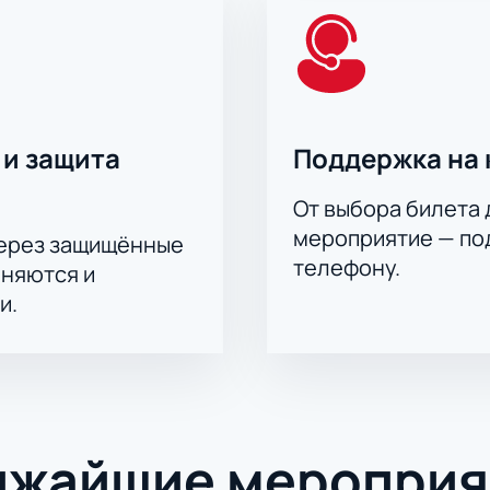
 и защита
Поддержка на 
От выбора билета 
мероприятие — под
через защищённые
телефону.
аняются и
и.
ижайшие мероприя