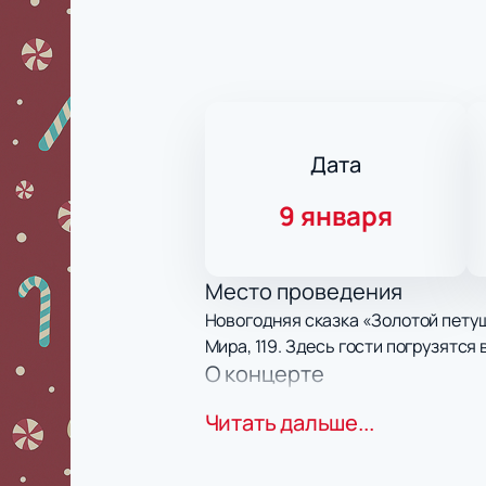
Дата
9 января
Место проведения
Новогодняя сказка «Золотой петуш
Мира, 119. Здесь гости погрузятс
О концерте
«Золотой петушок» превращает зн
Читать дальше...
видеопроекции создают особое на
Петра Татарицкого зрители прочув
Бомштейн придают героям живые ч