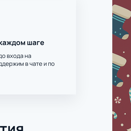
каждом шаге
до входа на
держим в чате и по
тия