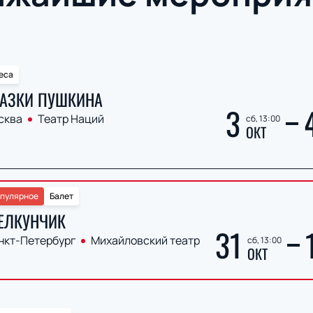
еса
АЗКИ ПУШКИНА
3
сква
Театр Наций
сб, 13:00
ОКТ
пулярное
Балет
ЕЛКУНЧИК
31
нкт-Петербург
Михайловский театр
сб, 13:00
ОКТ