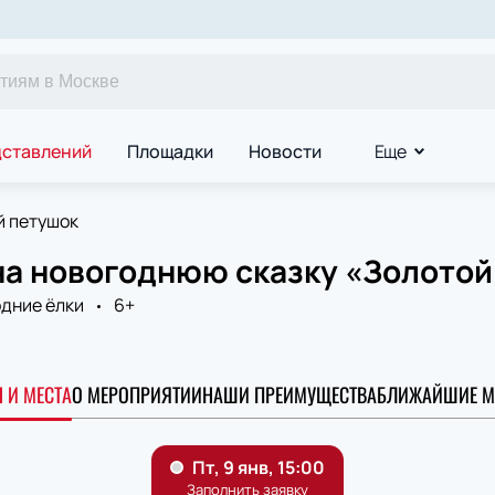
дставлений
Площадки
Новости
Еще
й петушок
на новогоднюю сказку «Золотой
дние ёлки
6+
 И МЕСТА
О МЕРОПРИЯТИИ
НАШИ ПРЕИМУЩЕСТВА
БЛИЖАЙШИЕ М