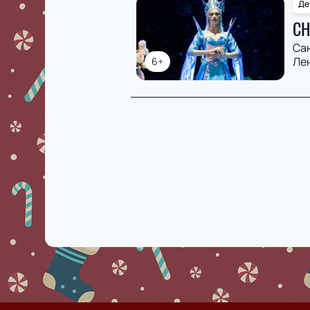
Де
СН
Са
Ле
6+