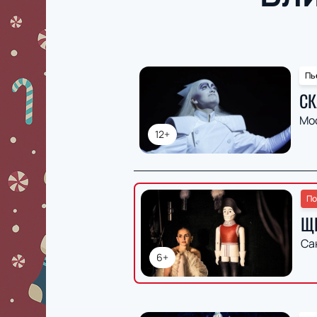
Пь
СК
Мо
12+
По
Щ
Са
6+