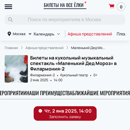
БИЛЕТЫ НА ВСЕ ЁЛКИ
0
Афиша представлений
Площа
Москва
Календарь
Главная
Афиша представлений
Маленький Дед Мо...
Билеты на кукольный музыкальный
спектакль «Маленький Дед Мороз» в
Филармония-2
Филармония-2
Кукольный театр
0+
2 янв. 2025
14:00
МЕРОПРИЯТИИ
НАШИ ПРЕИМУЩЕСТВА
БЛИЖАЙШИЕ МЕРОПРИЯТИЯ