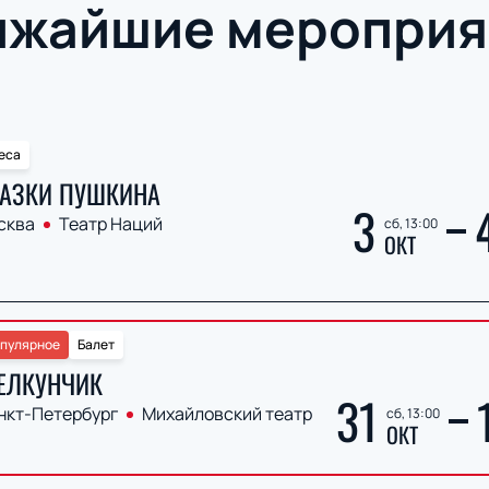
ижайшие мероприя
еса
АЗКИ ПУШКИНА
3
сква
Театр Наций
сб, 13:00
ОКТ
пулярное
Балет
ЕЛКУНЧИК
31
нкт-Петербург
Михайловский театр
сб, 13:00
ОКТ