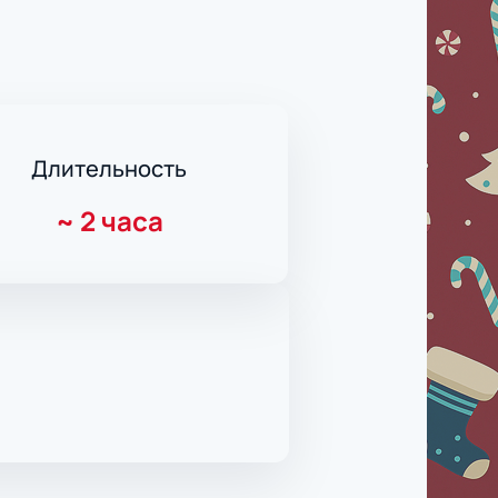
Длительность
~
2 часа