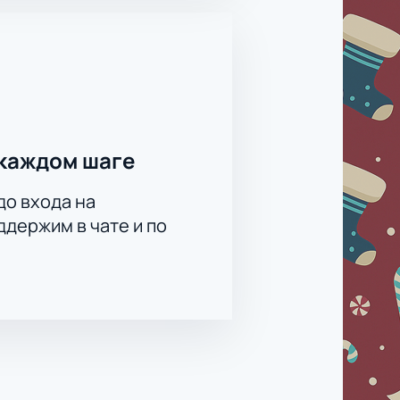
каждом шаге
до входа на
держим в чате и по