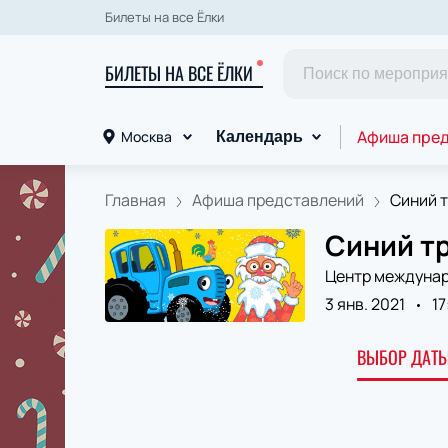
Билеты на все Ёлки
БИЛЕТЫ НА ВСЕ ЁЛКИ
Афиша пре
Москва
Календарь
Главная
Афиша представлений
Синий т
Синий т
Центр междунар
3 янв. 2021
17
ВЫБОР ДАТЫ