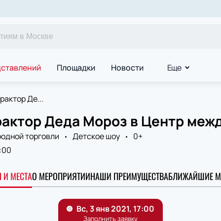
дставлений
Площадки
Новости
Еще
рактор Де...
рактор Деда Мороз в Центр меж
одной торговли
Детское шоу
0+
:00
 И МЕСТА
О МЕРОПРИЯТИИ
НАШИ ПРЕИМУЩЕСТВА
БЛИЖАЙШИЕ М