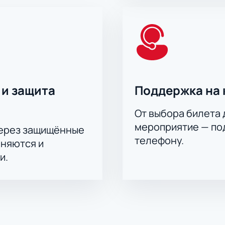
 и защита
Поддержка на 
От выбора билета 
мероприятие — под
через защищённые
телефону.
аняются и
и.