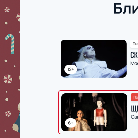
Бл
Пь
СК
Мо
12+
По
Щ
Са
6+