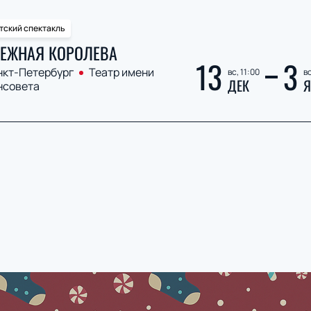
тский спектакль
ЕЖНАЯ КОРОЛЕВА
13
3
нкт-Петербург
Театр имени
вс, 11:00
вс
ДЕК
Я
нсовета