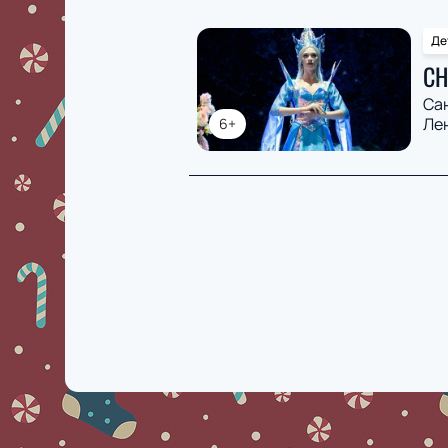
Де
СН
Са
Ле
6+