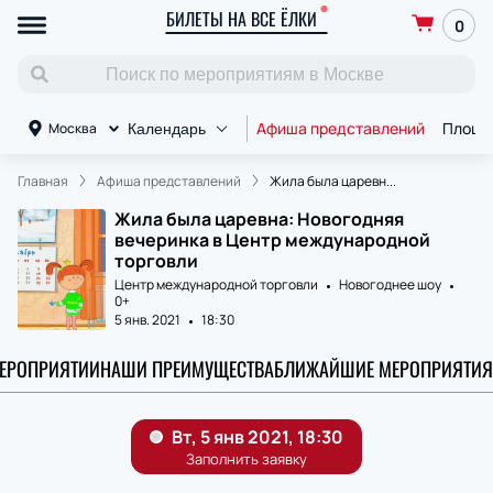
БИЛЕТЫ НА ВСЕ ЁЛКИ
0
Афиша представлений
Площа
Москва
Календарь
Главная
Афиша представлений
Жила была царевн...
Жила была царевна: Новогодняя
вечеринка в Центр международной
торговли
Центр международной торговли
Новогоднее шоу
0+
5 янв. 2021
18:30
МЕРОПРИЯТИИ
НАШИ ПРЕИМУЩЕСТВА
БЛИЖАЙШИЕ МЕРОПРИЯТИЯ