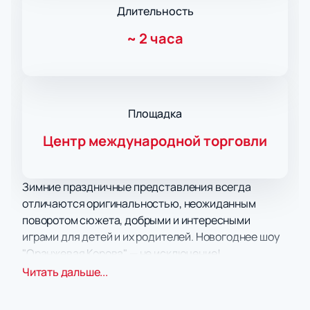
Длительность
~
2 часа
Площадка
Центр международной торговли
Зимние праздничные представления всегда
отличаются оригинальностью, неожиданным
поворотом сюжета, добрыми и интересными
играми для детей и их родителей. Новогоднее шоу
"Оранжевая Корова" — не исключение!
Интерактивное новогоднее шоу для малышей
Читать дальше...
познакомит с неразлучными телятами Зо и Бо,
которые с нетерпением ждут Новый год. Бо –