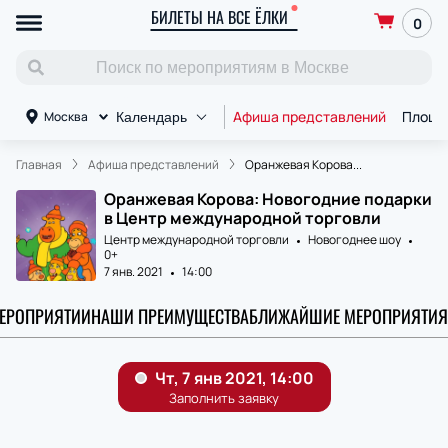
БИЛЕТЫ НА ВСЕ ЁЛКИ
0
Афиша представлений
Площа
Москва
Календарь
Главная
Афиша представлений
Оранжевая Корова...
Оранжевая Корова: Новогодние подарки
в Центр международной торговли
Центр международной торговли
Новогоднее шоу
0+
7 янв. 2021
14:00
МЕРОПРИЯТИИ
НАШИ ПРЕИМУЩЕСТВА
БЛИЖАЙШИЕ МЕРОПРИЯТИЯ