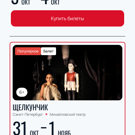
ОКТ
ОКТ
Купить билеты
Популярное
Балет
6+
ЩЕЛКУНЧИК
Санкт-Петербург
Михайловский театр
31
1
ОКТ
НОЯБ