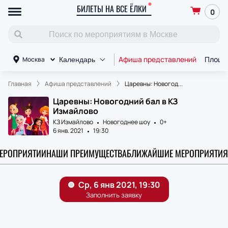
БИЛЕТЫ НА ВСЕ ЁЛКИ
0
Афиша представлений
Площа
Москва
Календарь
Главная
Афиша представлений
Царевны: Новогод...
Царевны: Новогодний бал в КЗ
Измайлово
КЗ Измайлово
Новогоднее шоу
0+
6 янв. 2021
19:30
МЕРОПРИЯТИИ
НАШИ ПРЕИМУЩЕСТВА
БЛИЖАЙШИЕ МЕРОПРИЯТИЯ