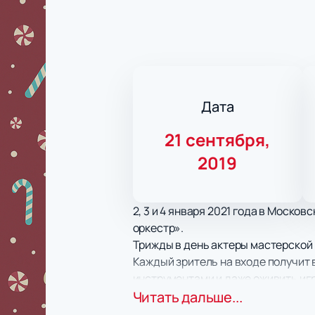
Дата
21 сентября,
2019
2, 3 и 4 января 2021 года в Моск
оркестр».
Трижды в день актеры мастерской 
Каждый зритель на входе получит
инструментами и даже оживить игр
произведения в исполнении симфо
Читать дальше...
механические куклы и запоминающ