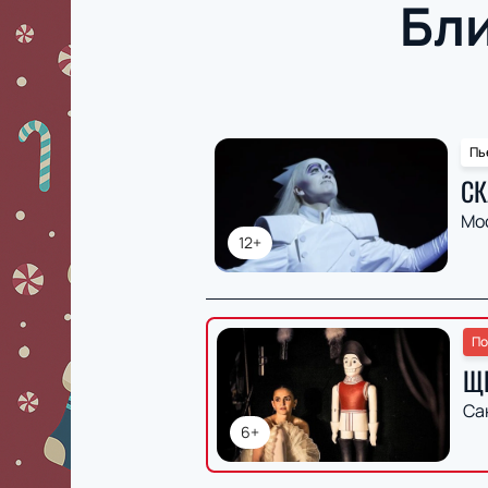
Бл
Пь
СК
Мо
12+
По
Щ
Са
6+