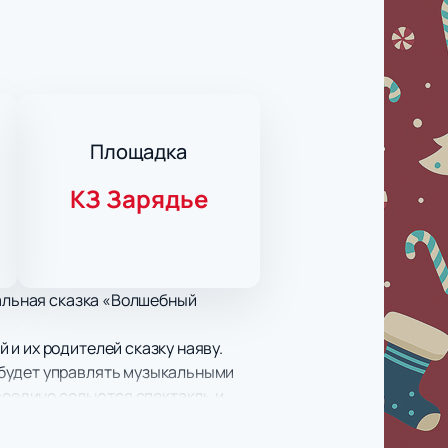
Площадка
КЗ Зарядье
кальная сказка «Волшебный
и их родителей сказку наяву.
 будет управлять музыкальными
 воедино сольются спектакль и
ия станут авторские
а «Зарядье» позволяет сделать