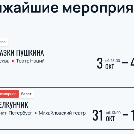
ижайшие мероприя
еса
АЗКИ ПУШКИНА
3
сква
Театр Наций
сб, 13:00
ОКТ
пулярное
Балет
ЕЛКУНЧИК
31
нкт-Петербург
Михайловский театр
сб, 13:00
ОКТ