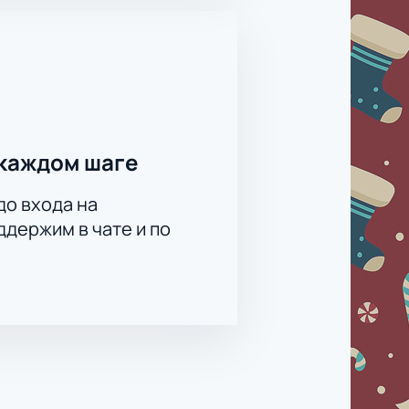
каждом шаге
до входа на
держим в чате и по