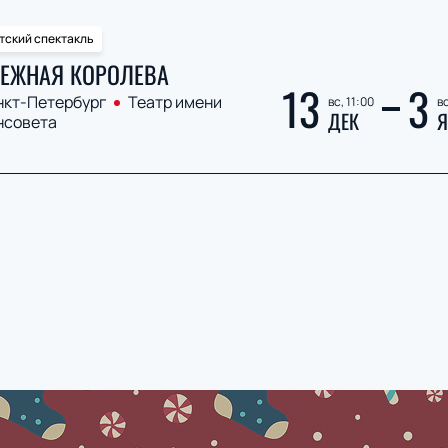
тский спектакль
ЕЖНАЯ КОРОЛЕВА
13
3
нкт-Петербург
Театр имени
вс, 11:00
вс
ДЕК
Я
нсовета