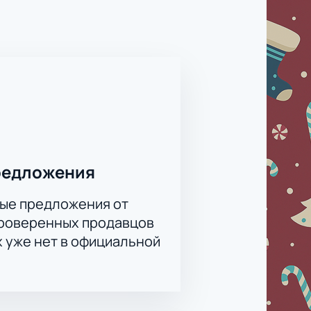
кого оркестра под управлением
ый оркестр» каждому даст
ведущий и музыкальный критик
 своим детям незабываемые
редложения
ые предложения от
проверенных продавцов
х уже нет в официальной