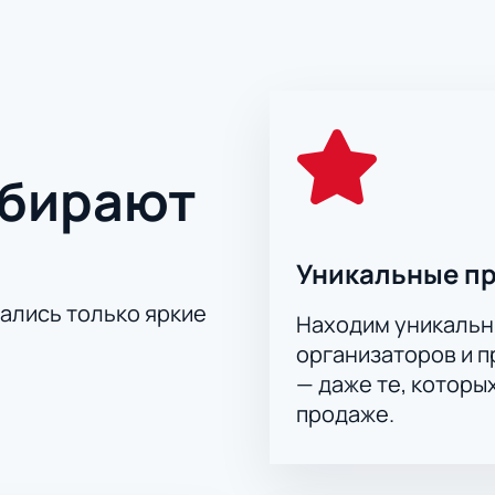
лшебным.
опровождаться красивой музыкой в исполнении Симфоничес
тву актером и прекрасно продуманному сценарию «Волшебн
магом. Ведущим на празднике чудес станет известный теле
уться к сказке, волшебству и новогодним чудесам, подарив
ыбирают
Уникальные п
тались только яркие
Находим уникальн
организаторов и 
— даже те, которы
продаже.