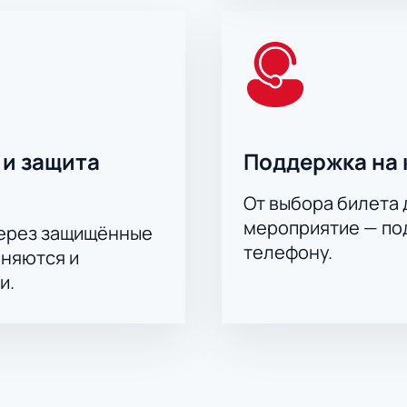
 и защита
Поддержка на 
От выбора билета 
мероприятие — под
через защищённые
телефону.
аняются и
и.