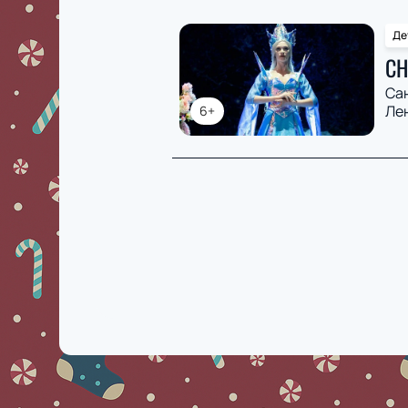
Де
СН
Са
Ле
6+