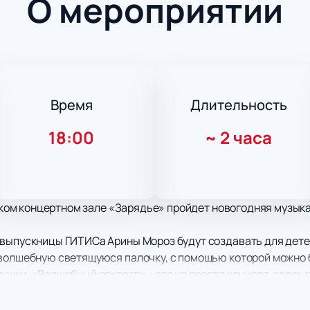
О мероприятии
Время
Длительность
18:00
~
2 часа
овском концертном зале «Зарядье» пройдет новогодняя музы
выпускницы ГИТИСа Арины Мороз будут создавать для детей 
 волшебную светящуюся палочку, с помощью которой можно
ушки. «Волшебный оркестр» - это не просто концерт, здесь
нического оркестра. Прекрасным дополнением представлен
иеся костюмы. Техническая оснащенность концертного зал