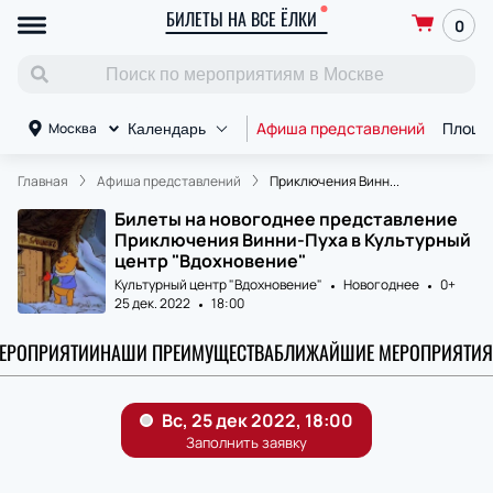
БИЛЕТЫ НА ВСЕ ЁЛКИ
0
Афиша представлений
Площа
Москва
Календарь
Главная
Афиша представлений
Приключения Винн...
Билеты на новогоднее представление
Приключения Винни-Пуха в Культурный
центр "Вдохновение"
Культурный центр "Вдохновение"
Новогоднее
0+
25 дек. 2022
18:00
МЕРОПРИЯТИИ
НАШИ ПРЕИМУЩЕСТВА
БЛИЖАЙШИЕ МЕРОПРИЯТИЯ