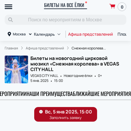
БИЛЕТЫ НА ВСЕ ЁЛКИ
0
Афиша представлений
Площа
Москва
Календарь
Главная
Афиша представлений
Снежная королева...
Билеты на новогодний цирковой
мюзикл «Снежная королева» в VEGAS
CITY HALL
VEGAS CITY HALL
Новогодние ёлки
0+
5 янв. 2025
15:00
МЕРОПРИЯТИИ
НАШИ ПРЕИМУЩЕСТВА
БЛИЖАЙШИЕ МЕРОПРИЯТИЯ