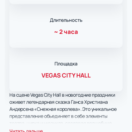
Длительность
~
2 часа
Площадка
VEGAS CITY HALL
На сцене Vegas City Hall в новогодние праздники
оживет легендарная сказка Ганса Христиана
Андерсена «Снежная королева». Это уникальное
представление объединяет в себе элементы
театра, цирка и мюзикла, создавая волшебную
атмосферу для всей семьи.
Читать дальше...