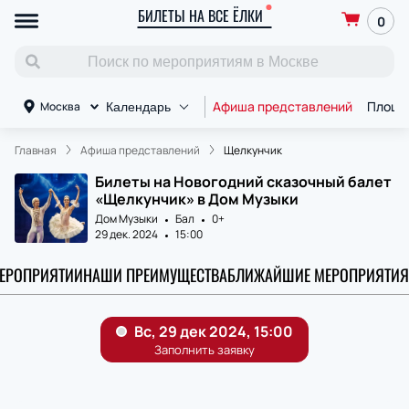
БИЛЕТЫ НА ВСЕ ЁЛКИ
0
Афиша представлений
Площа
Москва
Календарь
Главная
Афиша представлений
Щелкунчик
Билеты на Новогодний сказочный балет
«Щелкунчик» в Дом Музыки
Дом Музыки
Бал
0+
29 дек. 2024
15:00
МЕРОПРИЯТИИ
НАШИ ПРЕИМУЩЕСТВА
БЛИЖАЙШИЕ МЕРОПРИЯТИЯ