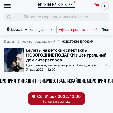
БИЛЕТЫ НА ВСЕ ЁЛКИ
0
Афиша представлений
Площа
Москва
Календарь
Главная
Афиша представлений
НОВОГОДНИЕ ПОДАР...
Билеты на детский спектакль
НОВОГОДНИЕ ПОДАРКИ в Центральный
дом литераторов
Центральный дом литераторов
Новогодние ёлки
0+
31 дек. 2022
12:00
МЕРОПРИЯТИИ
НАШИ ПРЕИМУЩЕСТВА
БЛИЖАЙШИЕ МЕРОПРИЯТИЯ