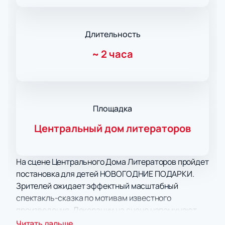
Длительность
~
2 часа
Площадка
Центральный дом литераторов
На сцене Центрального Дома Литераторов пройдет
постановка для детей НОВОГОДНИЕ ПОДАРКИ.
Зрителей ожидает эффектный масштабный
спектакль-сказка по мотивам известного
произведения. Декорации на сцене напоминают
иллюстрации к книге сказок, а музыка и освещение
Читать дальше...