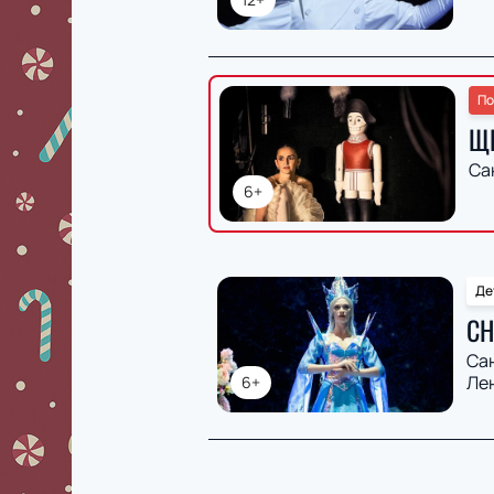
По
Щ
Са
6+
Де
СН
Са
Ле
6+