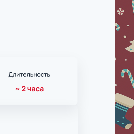
Длительность
~
2 часа