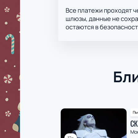
Все платежи проходят 
шлюзы, данные не сохр
остаются в безопасност
Бл
Пь
СК
Мо
12+