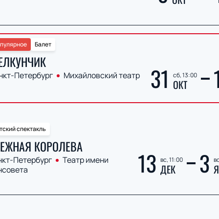
пулярное
Балет
ЕЛКУНЧИК
31
нкт-Петербург
Михайловский театр
сб, 13:00
ОКТ
тский спектакль
ЕЖНАЯ КОРОЛЕВА
13
3
нкт-Петербург
Театр имени
вс, 11:00
вс
ДЕК
Я
нсовета