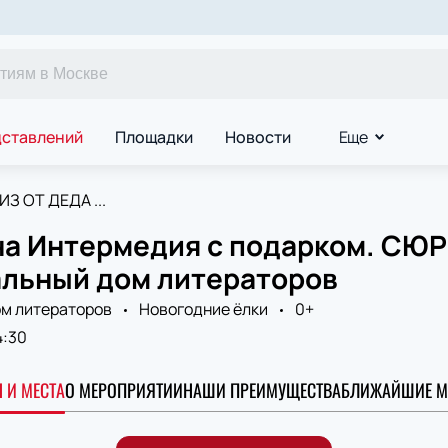
дставлений
Площадки
Новости
Еще
З ОТ ДЕДА ...
на Интермедия с подарком. СЮ
альный дом литераторов
м литераторов
Новогодние ёлки
0+
4:30
 И МЕСТА
О МЕРОПРИЯТИИ
НАШИ ПРЕИМУЩЕСТВА
БЛИЖАЙШИЕ М