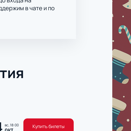
до входа на
держим в чате и по
тия
4
вс, 18:00
Купить билеты
ОКТ