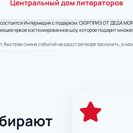
Центральный дом литераторов
 состоится Интермедия с подарком. СЮРПРИЗ ОТ ДЕДА МО
ющее яркое костюмированное шоу, которое подарит множес
быстрая смена событий не дадут детворе заскучать, а наоб
а происходящим на сцене.
фекты, интересные танцы, игра света и теней украшают де
ожительных эмоций. Это событие оставит глубокий след в п
лениями от увиденного!
ыбирают