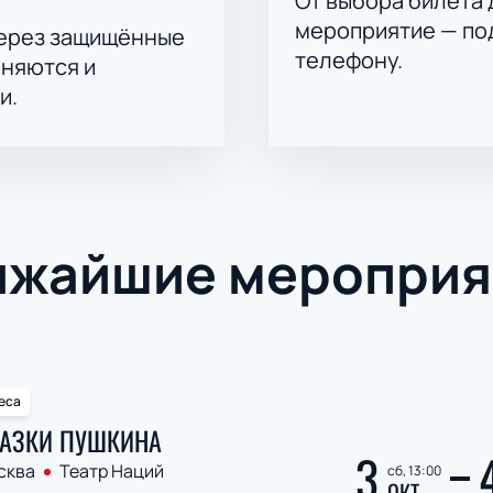
От выбора билета 
мероприятие — под
через защищённые
телефону.
аняются и
и.
ижайшие мероприя
еса
АЗКИ ПУШКИНА
3
сква
Театр Наций
сб, 13:00
ОКТ