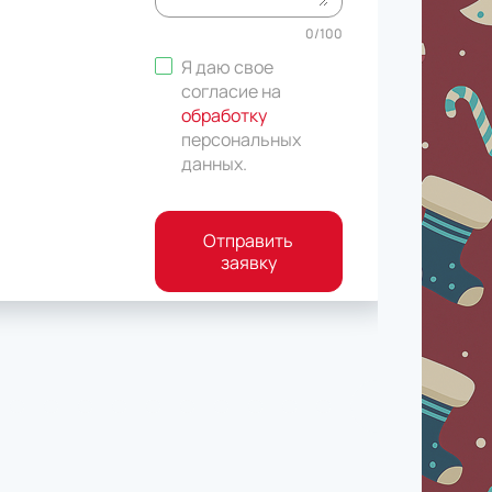
0
/
100
Я даю свое
согласие на
обработку
персональных
данных
.
Отправить
заявку