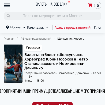
БИЛЕТЫ НА ВСЕ ЁЛКИ
0
Афиша представлений
Площа
Москва
Календарь
Главная
Афиша представлений
Щелкунчик. Хорео...
Премьера
Билеты на балет «Щелкунчик».
Хореограф Юрий Посохов в Театр
Станиславского и Немировича-
Данченко
Театр Станиславского и Немировича-Данченко
Балет
6+
4 янв.
18:00
МЕРОПРИЯТИИ
НАШИ ПРЕИМУЩЕСТВА
БЛИЖАЙШИЕ МЕРОПРИЯТИЯ