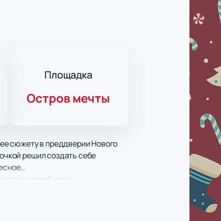
Площадка
Остров мечты
ее сюжету в преддверии Нового
рочкой решил создать себе
ресное…
наете, купив билеты на
ько минут. Мы предлагаем
ность быстрого и лёгкого