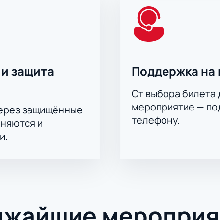
 и защита
Поддержка на 
От выбора билета 
мероприятие — под
через защищённые
телефону.
аняются и
и.
ижайшие мероприя