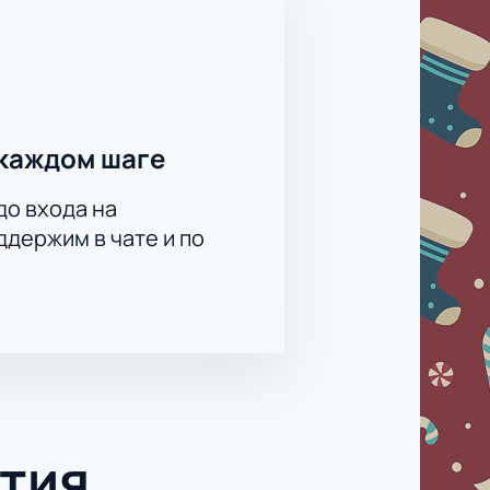
каждом шаге
до входа на
держим в чате и по
тия