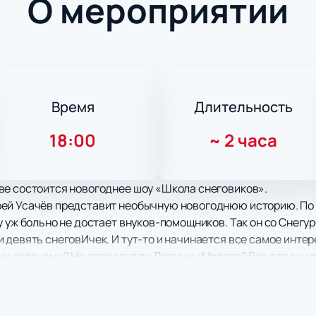
О мероприятии
Время
Длительность
18:00
~
2 часа
ве состоится новогоднее шоу «Школа снеговиков».
ей Усачёв представит необычную новогоднюю историю. По 
у уж больно не достает внуков-помощников. Так он со Снегу
 девять снеговИчек. И тут-то и начинается все самое инте
ми задачами? Не подведут ли Дедушку Мороза? Все это вы уз
новогоднюю сказку «Школа Снеговиков».
«Школа Снеговиков» можно на нашем сайте всего за нескол
 с официальными билетами. Также мы предусмотрели возмож