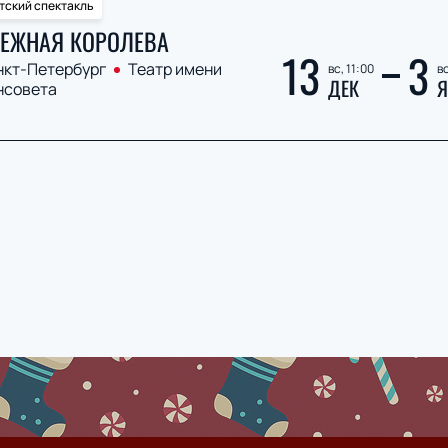
тский спектакль
ЕЖНАЯ КОРОЛЕВА
13
3
нкт-Петербург
Театр имени
вс, 11:00
вс
ДЕК
Я
нсовета