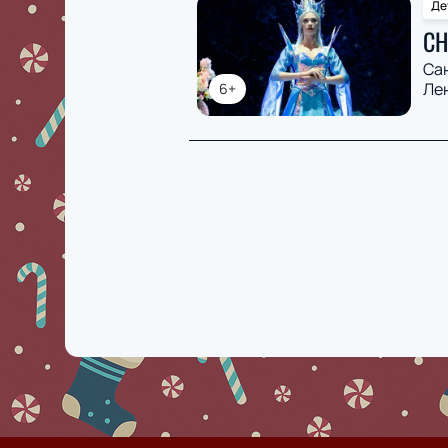
Де
СН
Са
Ле
6+