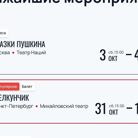
еса
АЗКИ ПУШКИНА
3
сква
Театр Наций
сб, 13:00
ОКТ
пулярное
Балет
ЕЛКУНЧИК
31
нкт-Петербург
Михайловский театр
сб, 13:00
ОКТ