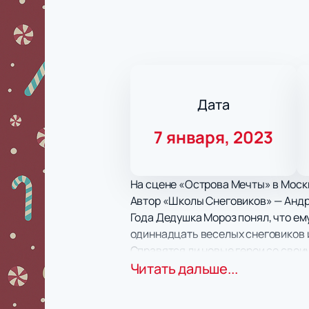
Дата
7 января, 2023
На сцене «Острова Мечты» в Моск
Автор «Школы Снеговиков» — Андр
Года Дедушка Мороз понял, что ем
одиннадцать веселых снеговиков и
Справятся ли новые герои со свои
поучительную, но очень веселую 
Читать дальше...
Купить билеты на новогоднее шоу 
отличные цены и надежный сервис