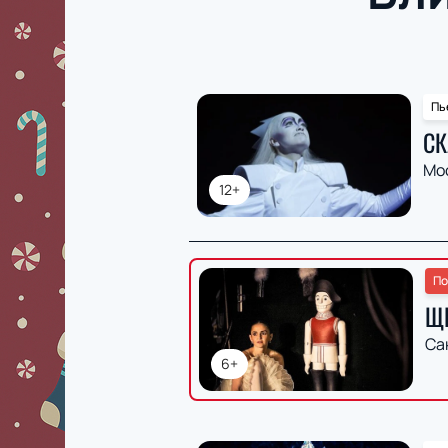
Пь
СК
Мо
12+
По
Щ
Са
6+