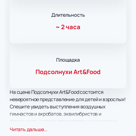
Длительность
~
2 часа
Площадка
Подсолнухи Art&Food
На сцене Подсолнухи Art&Food состоится
невероятное представление для детей и взрослых!
Спешите увидеть выступления воздушных
гимнастов и акробатов, эквилибристов и
фокусников, а также дрессированных животных.
Непременно веселить публику будет обаятельный
Читать дальше...
задорный клоун, шутки которого не оставят