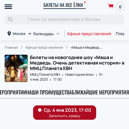
БИЛЕТЫ НА ВСЕ ЁЛКИ
0
Афиша представлений
Площа
Москва
Календарь
Главная
Афиша представлений
«Маша и Медведь....
Билеты на новогоднее шоу «Маша и
Медведь. Очень детективная история» в
ММЦ Планета КВН
ММЦ Планета КВН
Новогодние ёлки
0+
4 янв. 2023
17:00
МЕРОПРИЯТИИ
НАШИ ПРЕИМУЩЕСТВА
БЛИЖАЙШИЕ МЕРОПРИЯТИЯ