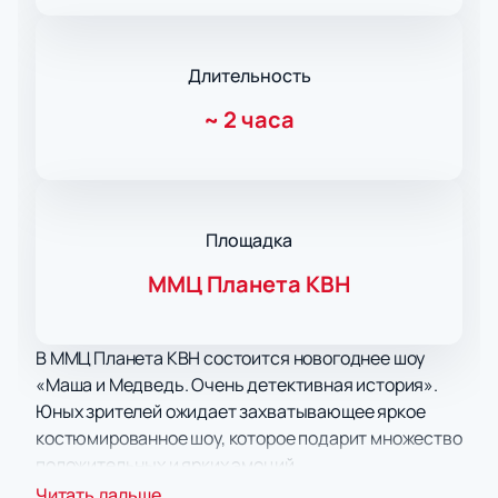
Длительность
~
2 часа
Площадка
ММЦ Планета КВН
В ММЦ Планета КВН состоится новогоднее шоу
«Маша и Медведь. Очень детективная история».
Юных зрителей ожидает захватывающее яркое
костюмированное шоу, которое подарит множество
положительных и ярких эмоций.
Занимательный динамичный сюжет, быстрая
Читать дальше...