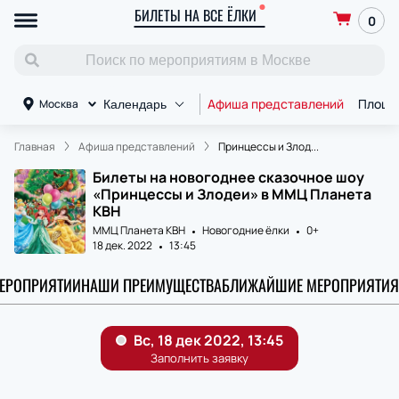
БИЛЕТЫ НА ВСЕ ЁЛКИ
0
Афиша представлений
Площа
Москва
Календарь
Главная
Афиша представлений
Принцессы и Злод...
Билеты на новогоднее сказочное шоу
«Принцессы и Злодеи» в ММЦ Планета
КВН
ММЦ Планета КВН
Новогодние ёлки
0+
18 дек. 2022
13:45
МЕРОПРИЯТИИ
НАШИ ПРЕИМУЩЕСТВА
БЛИЖАЙШИЕ МЕРОПРИЯТИЯ