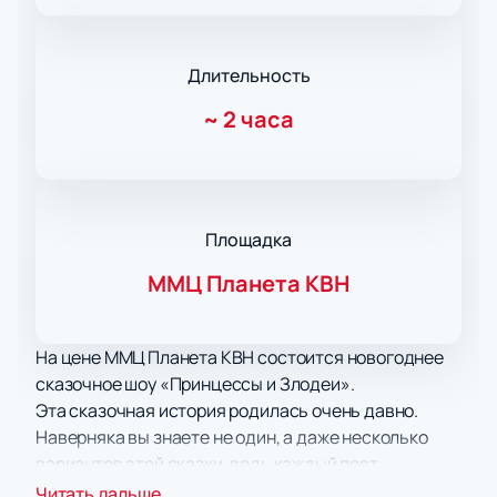
Длительность
~
2 часа
Площадка
ММЦ Планета КВН
На цене ММЦ Планета КВН состоится новогоднее
сказочное шоу «Принцессы и Злодеи».
Эта сказочная история родилась очень давно.
Наверняка вы знаете не один, а даже несколько
вариантов этой сказки, ведь каждый поэт,
писатель или рассказчик вносит в сюжет что-то
Читать дальше...