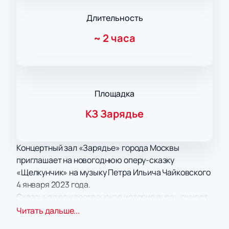
Длительность
~
2 часа
Площадка
КЗ Зарядье
Концертный зал «Зарядье» города Москвы
приглашает на новогоднюю оперу-сказку
«Щелкунчик» на музыку Петра Ильича Чайковского
4 января 2023 года.
Сказочная рождественская история вновь оживет
на театральной сцене, даря взрослым и детям
Читать дальше...
радость встречи с Машей и заколдованным