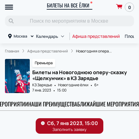
БИЛЕТЫ НА ВСЕ ЁЛКИ
0
Афиша представлений
Площа
Москва
Календарь
Главная
Афиша представлений
Новогодняя опера...
Премьера
Билеты на Новогоднюю оперу-сказку
«Щелкунчик» в КЗ Зарядье
КЗ Зарядье
Новогодние ёлки
6+
7 янв. 2023
15:00
МЕРОПРИЯТИИ
НАШИ ПРЕИМУЩЕСТВА
БЛИЖАЙШИЕ МЕРОПРИЯТИЯ