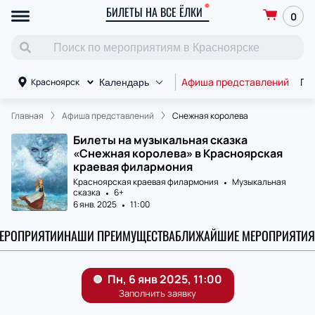
БИЛЕТЫ НА ВСЕ ЁЛКИ
0
Афиша представлений
Пл
Красноярск
Календарь
Главная
Афиша представлений
Снежная королева
Билеты на музыкальная сказка
«Снежная королева» в Красноярская
краевая филармония
Красноярская краевая филармония
Музыкальная
сказка
6+
6 янв. 2025
11:00
МЕРОПРИЯТИИ
НАШИ ПРЕИМУЩЕСТВА
БЛИЖАЙШИЕ МЕРОПРИЯТИЯ