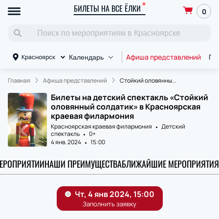
БИЛЕТЫ НА ВСЕ ЁЛКИ
0
Афиша представлений
Пл
Красноярск
Календарь
Главная
Афиша представлений
Стойкий оловянны...
Билеты на детский спектакль «Стойкий
оловянный солдатик» в Красноярская
краевая филармония
Красноярская краевая филармония
Детский
спектакль
0+
4 янв. 2024
15:00
МЕРОПРИЯТИИ
НАШИ ПРЕИМУЩЕСТВА
БЛИЖАЙШИЕ МЕРОПРИЯТИЯ