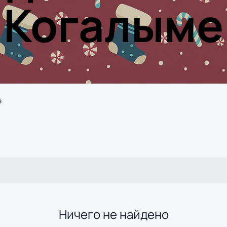
Когалыме
е
Ничего не найдено