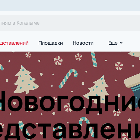
дставлений
Площадки
Новости
Еще
Новогодни
дставлен