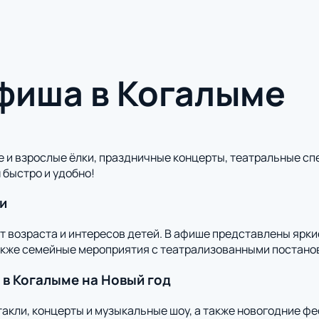
фиша в Когалыме
 и взрослые ёлки, праздничные концерты, театральные сп
 быстро и удобно!
и
от возраста и интересов детей. В афише представлены ярк
акже семейные мероприятия с театрализованными постано
 в Когалыме на Новый год
такли, концерты и музыкальные шоу, а также новогодние ф