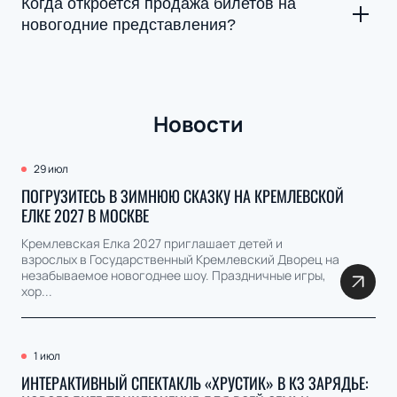
представлений". Выберите подходящее мероприятие,
Когда откроется продажа билетов на
укажите количество билетов и следуйте инструкциям на
новогодние представления?
экране. Оплата возможна разными способами.
Билеты на новогодние представления уже в продаже на
нашем сайте. Чтобы не пропустить интересные
предложения, следите за актуальной информацией о
Новости
новогодних мероприятиях. Наш сервис предлагает выбор
билетов на самые популярные мероприятия!
29 июл
ПОГРУЗИТЕСЬ В ЗИМНЮЮ СКАЗКУ НА КРЕМЛЕВСКОЙ
ЕЛКЕ 2027 В МОСКВЕ
Кремлевская Елка 2027 приглашает детей и
взрослых в Государственный Кремлевский Дворец на
незабываемое новогоднее шоу. Праздничные игры,
хор...
1 июл
ИНТЕРАКТИВНЫЙ СПЕКТАКЛЬ «ХРУСТИК» В КЗ ЗАРЯДЬЕ: